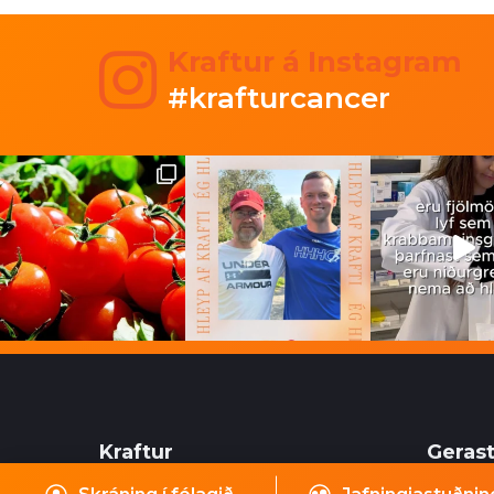
Kraftur á Instagram
#krafturcancer
Kraftur
Gerast