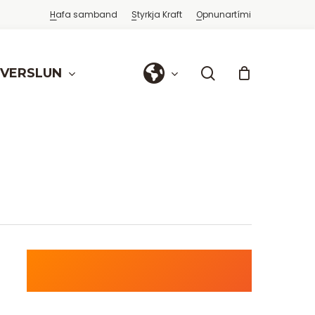
Hafa samband
Styrkja Kraft
Opnunartími
search
FVERSLUN