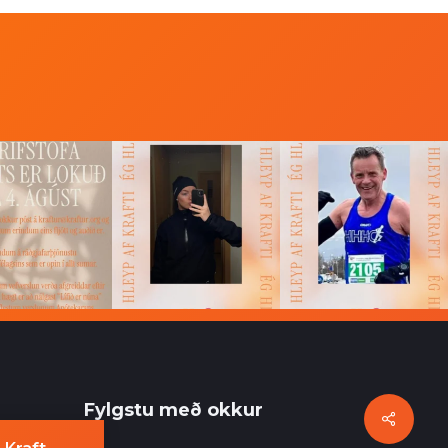
Fylgstu með okkur
Share