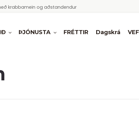
ur með krabbamein og aðstandendur
IÐ
ÞJÓNUSTA
VE
FRÉTTIR
Dagskrá
n