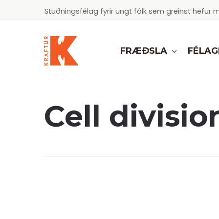
Skip
Stuðningsfélag fyrir ungt fólk sem greinst hef
to
main
content
FRÆÐSLA
FÉLAG
Cell divisio