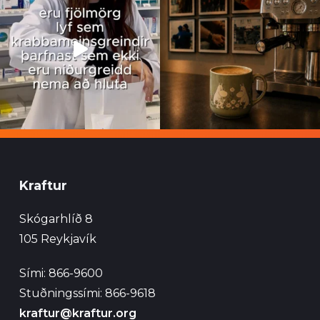
Kraftur
Skógarhlíð 8
105 Reykjavík
Sími: 866-9600
Stuðningssími: 866-9618
kraftur@kraftur.org