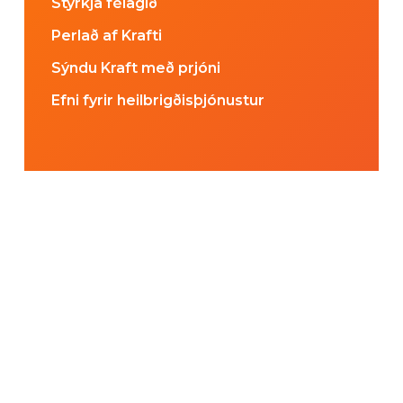
Styrkja félagið
Perlað af Krafti
Sýndu Kraft með prjóni
Efni fyrir heilbrigðisþjónustur