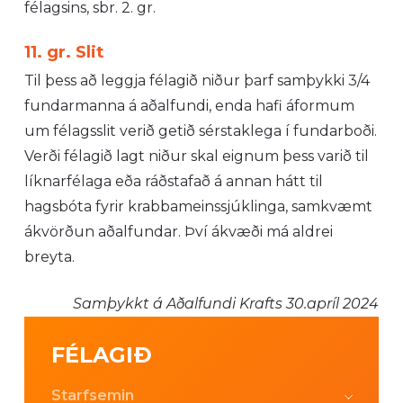
félagsins, sbr. 2. gr.
11. gr. Slit
Til þess að leggja félagið niður þarf samþykki 3/4
fundarmanna á aðalfundi, enda hafi áformum
um félagsslit verið getið sérstaklega í fundarboði.
Verði félagið lagt niður skal eignum þess varið til
líknarfélaga eða ráðstafað á annan hátt til
hagsbóta fyrir krabbameinssjúklinga, samkvæmt
ákvörðun aðalfundar. Því ákvæði má aldrei
breyta.
Samþykkt á Aðalfundi Krafts 30.apríl 2024
FÉLAGIÐ
Starfsemin