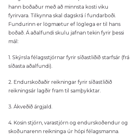
hann boðaður með að minnsta kosti viku
fyrirvara. Tilkynna skal dagskrá í fundarboði.
Fundurinn er lögmætur ef löglega er til hans
boðað. Á aðalfundi skulu jafnan tekin fyrir þessi
mál:
1. Skýrsla félagsstjórnar fyrir síðastliðið starfsár (frá
síðasta aðalfundi).
2. Endurskoðaðir reikningar fyrir síðastliðið
reikningsár lagðir fram til samþykktar.
3. Ákveðið árgjald.
4. Kosin stjórn, varastjórn og endurskoðendur og
skoðunarenn reikninga úr hópi félagsmanna.