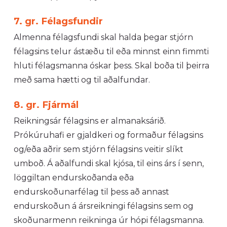
7. gr. Félagsfundir
Almenna félagsfundi skal halda þegar stjórn
félagsins telur ástæðu til eða minnst einn fimmti
hluti félagsmanna óskar þess. Skal boða til þeirra
með sama hætti og til aðalfundar.
8. gr. Fjármál
Reikningsár félagsins er almanaksárið.
Prókúruhafi er gjaldkeri og formaður félagsins
og/eða aðrir sem stjórn félagsins veitir slíkt
umboð. Á aðalfundi skal kjósa, til eins árs í senn,
löggiltan endurskoðanda eða
endurskoðunarfélag til þess að annast
endurskoðun á ársreikningi félagsins sem og
skoðunarmenn reikninga úr hópi félagsmanna.