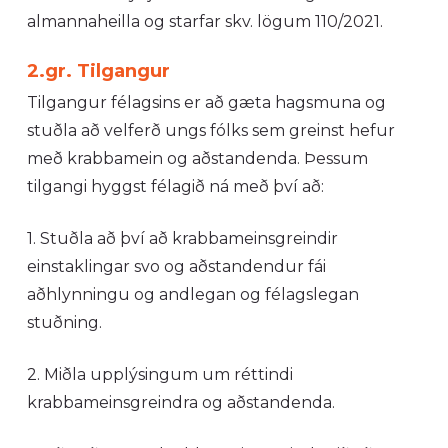
almannaheilla og starfar skv. lögum 110/2021.
2.gr. Tilgangur
Tilgangur félagsins er að gæta hagsmuna og
stuðla að velferð ungs fólks sem greinst hefur
með krabbamein og aðstandenda. Þessum
tilgangi hyggst félagið ná með því að:
1. Stuðla að því að krabbameinsgreindir
einstaklingar svo og aðstandendur fái
aðhlynningu og andlegan og félagslegan
stuðning.
2. Miðla upplýsingum um réttindi
krabbameinsgreindra og aðstandenda.