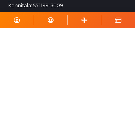
Kennitala: 571199-3009
Bnr: 327-26-112233
VSK: 102941
Gerast sjálfboðaliði
Sjálfboðaliðar Krafts eru mikilvægur þáttur í
starfsemi félagsins og geta hjálpað við ýmsa
viðburði, perlun og annað eins.
Skrá á póstlista
Styrktu Kraft
Styrkja Kraft
Gerast Kraftsvinur