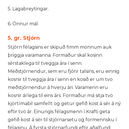
5. Lagabreytingar.
6. Önnur mál.
5. gr. Stjórn
Stjórn félagsins er skipuð fimm mönnum auk
þriggja varamanna. Formaður skal kosinn
sérstaklega til tveggja ára í senn.
Meðstjórnendur, sem eru fjórir talsins, eru einnig
kosnir til tveggja ára í senn en kosið er um tvo
meðstjórnendur á hverju ári. Varamenn eru
kosnir árlega til eins árs. Formaður má sitja tvö
kjörtímabil samfellt og getur gefið kost á sér á ný
eftir tvö ár. Einungis félagsmenn í Krafti geta
gefið kost á sér til stjórnarsetu og formennsku í
félaginu. Á fyrsta stjórnarfundi eftir aðalfund