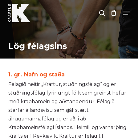
Skip
Men
to
search
Close
main
Menu
content
Lög félagsins
1. gr. Nafn og staða
Félagið heitir „Kraftur, stuðningsfélag“ og er
stuðningsfélag fyrir ungt fólk sem greinst hefur
með krabbamein og aðstandendur. Félagið
starfar á landsvísu sem sjálfstætt
áhugamannafélag og er aðili að
Krabbameinsfélagi Íslands. Heimili og varnarþing
Krafts er í Reykjavík. Kraftur er félag til