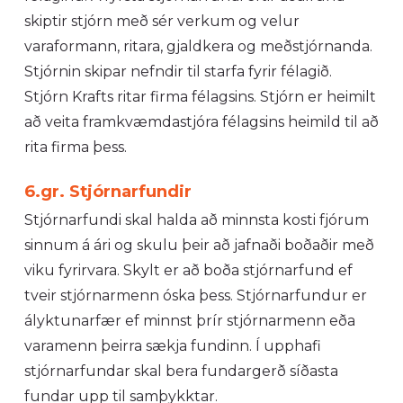
skiptir stjórn með sér verkum og velur
varaformann, ritara, gjaldkera og meðstjórnanda.
Stjórnin skipar nefndir til starfa fyrir félagið.
Stjórn Krafts ritar firma félagsins. Stjórn er heimilt
að veita framkvæmdastjóra félagsins heimild til að
rita firma þess.
6.gr. Stjórnarfundir
Stjórnarfundi skal halda að minnsta kosti fjórum
sinnum á ári og skulu þeir að jafnaði boðaðir með
viku fyrirvara. Skylt er að boða stjórnarfund ef
tveir stjórnarmenn óska þess. Stjórnarfundur er
ályktunarfær ef minnst þrír stjórnarmenn eða
varamenn þeirra sækja fundinn. Í upphafi
stjórnarfundar skal bera fundargerð síðasta
fundar upp til samþykktar.