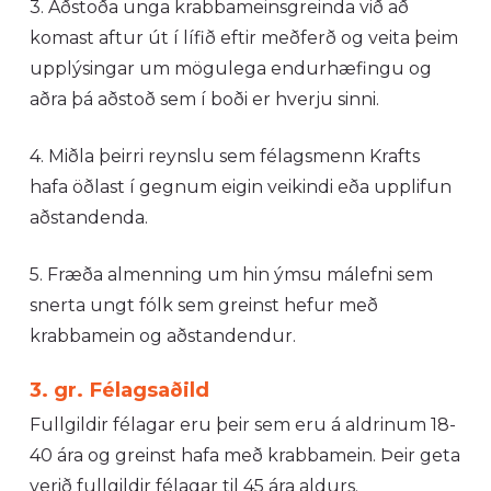
3. Aðstoða unga krabbameinsgreinda við að
komast aftur út í lífið eftir meðferð og veita þeim
upplýsingar um mögulega endurhæfingu og
aðra þá aðstoð sem í boði er hverju sinni.
4. Miðla þeirri reynslu sem félagsmenn Krafts
hafa öðlast í gegnum eigin veikindi eða upplifun
aðstandenda.
5. Fræða almenning um hin ýmsu málefni sem
snerta ungt fólk sem greinst hefur með
krabbamein og aðstandendur.
3. gr. Félagsaðild
Fullgildir félagar eru þeir sem eru á aldrinum 18-
40 ára og greinst hafa með krabbamein. Þeir geta
verið fullgildir félagar til 45 ára aldurs.