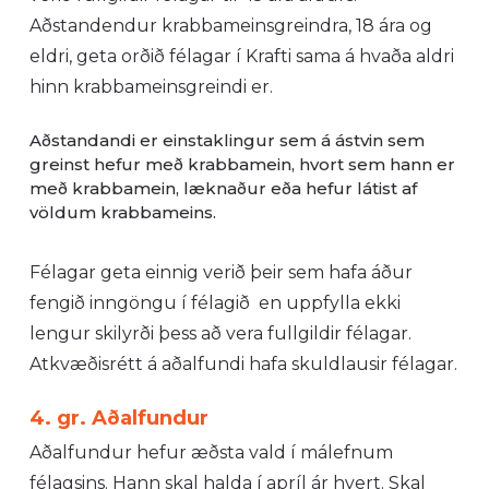
Aðstandendur krabbameinsgreindra, 18 ára og
eldri, geta orðið félagar í Krafti sama á hvaða aldri
hinn krabbameinsgreindi er.
Aðstandandi er einstaklingur sem á ástvin sem
greinst hefur með krabbamein, hvort sem hann er
með krabbamein, læknaður eða hefur látist af
völdum krabbameins.
Félagar geta einnig verið þeir sem hafa áður
fengið inngöngu í félagið en uppfylla ekki
lengur skilyrði þess að vera fullgildir félagar.
Atkvæðisrétt á aðalfundi hafa skuldlausir félagar.
4. gr. Aðalfundur
Aðalfundur hefur æðsta vald í málefnum
félagsins. Hann skal halda í apríl ár hvert. Skal