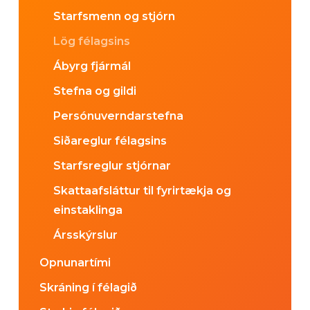
Starfsmenn og stjórn
Lög félagsins
Ábyrg fjármál
Stefna og gildi
Persónuverndarstefna
Siðareglur félagsins
Starfsreglur stjórnar
Skattaafsláttur til fyrirtækja og
einstaklinga
Ársskýrslur
Opnunartími
Skráning í félagið