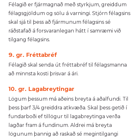
Félagið er fjármagnað með styrkjum, greiddum
félagsgjöldum og sölu á varningi. Stjórn félagsins
skal sjá til þess að fjármunum félagsins sé
ráðstafað á forsvaranlegan hátt í samræmi við
tilgang félagsins.
9. gr. Fréttabréf
Félagið skal senda út fréttabréf til félagsmanna
að minnsta kosti þrisvar á ári.
10. gr. Lagabreytingar
Lögum þessum má aðeins breyta á aðalfundi. Til
þess þarf 3/4 greiddra atkvæða. Skal þess getið í
fundarboði ef tillögur til lagabreytinga verða
lagðar fram á fundinum. Aldrei má breyta
lögunum þannig að raskað sé megintilgangi