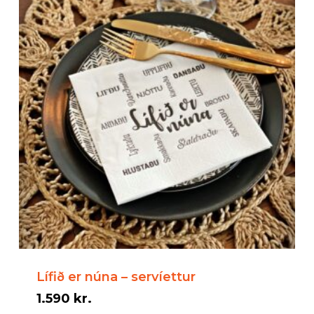
Lífið er núna – servíettur
1.590
kr.