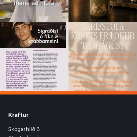
Kraftur
Skógarhlíð 8