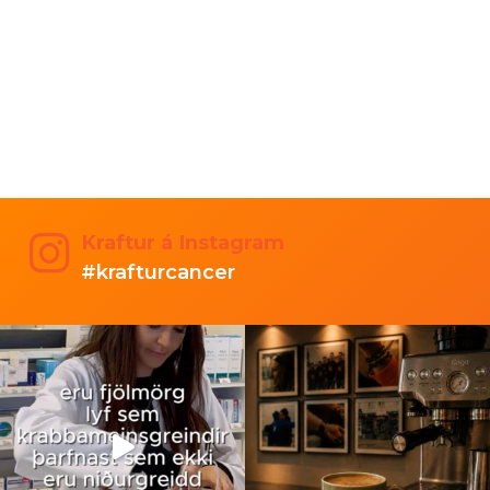
Kraftur á Instagram
#krafturcancer