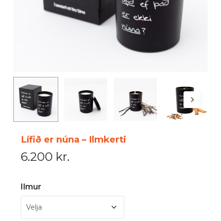
Lífið er núna – Ilmkerti
6.200
kr.
Ilmur