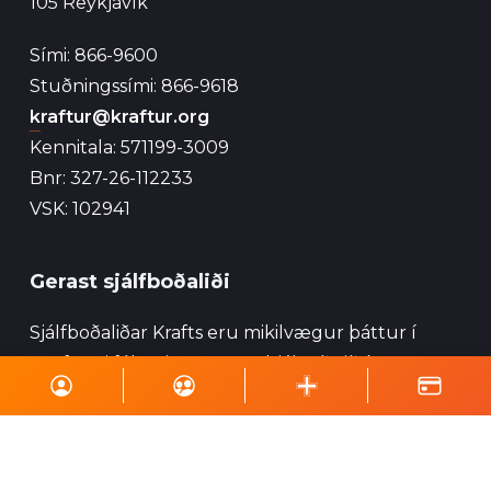
105 Reykjavík
Sími: 866-9600
Stuðningssími: 866-9618
kraftur@kraftur.org
Kennitala: 571199-3009
Bnr: 327-26-112233
VSK: 102941
Gerast sjálfboðaliði
Sjálfboðaliðar Krafts eru mikilvægur þáttur í
starfsemi félagsins og geta hjálpað við ýmsa
viðburði, perlun og annað eins.
Skrá á póstlista