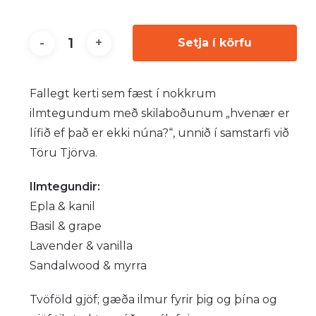
Setja í körfu
Fallegt kerti sem fæst í nokkrum
ilmtegundum
með skilaboðunum „hvenær er
lífið ef það er ekki núna?“
, unnið í samstarfi við
Töru Tjörva.
Ilmtegundir:
Epla & kanil
Basil & grape
Lavender & vanilla
Sandalwood & myrra
Tvöföld gjöf; gæða ilmur fyrir þig og þína og