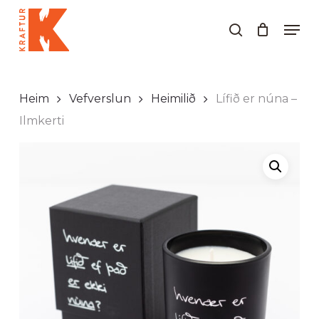
Skip
Men
to
search
Close
main
Menu
content
Heim
Vefverslun
Heimilið
Lífið er núna –
Ilmkerti