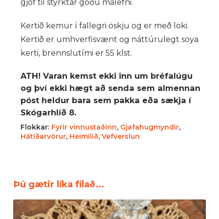
gjöf til styrktar góðu málefni.
Kertið kemur í fallegri öskju og er með loki.
Kertið er umhverfisvænt og náttúrulegt soya
kerti, brennslutími er 55 klst.
ATH! Varan kemst ekki inn um bréfalúgu
og því ekki hægt að senda sem almennan
póst heldur bara sem pakka eða sækja í
Skógarhlíð 8.
Flokkar:
Fyrir vinnustaðinn
,
Gjafahugmyndir
,
Hátíðarvörur
,
Heimilið
,
Vefverslun
Þú gætir líka fílað...