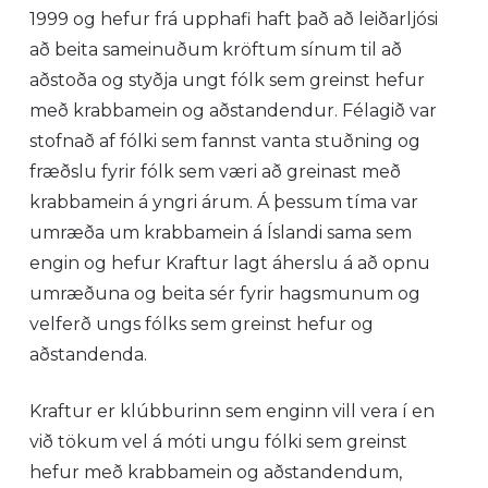
1999 og hefur frá upphafi haft það að leiðarljósi
að beita sameinuðum kröftum sínum til að
aðstoða og styðja ungt fólk sem greinst hefur
með krabbamein og aðstandendur. Félagið var
stofnað af fólki sem fannst vanta stuðning og
fræðslu fyrir fólk sem væri að greinast með
krabbamein á yngri árum. Á þessum tíma var
umræða um krabbamein á Íslandi sama sem
engin og hefur Kraftur lagt áherslu á að opnu
umræðuna og beita sér fyrir hagsmunum og
velferð ungs fólks sem greinst hefur og
aðstandenda.
Kraftur er klúbburinn sem enginn vill vera í en
við tökum vel á móti ungu fólki sem greinst
hefur með krabbamein og aðstandendum,