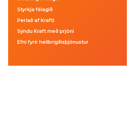
Styrkja félagið
Perlað af Krafti
Sýndu Kraft með prjóni
Efni fyrir heilbrigðisþjónustur