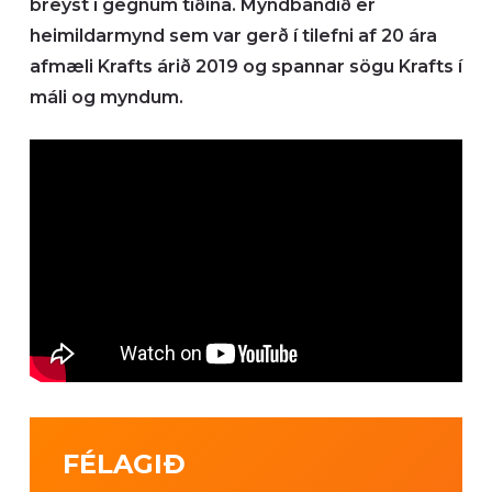
breyst í gegnum tíðina. Myndbandið er
heimildarmynd sem var gerð í tilefni af 20 ára
afmæli Krafts árið 2019 og spannar sögu Krafts í
máli og myndum.
FÉLAGIÐ