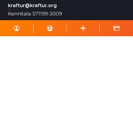
kraftur@kraftur.org
Kennitala: 571199-3009
Bnr: 327-26-112233
VSK: 102941
Gerast sjálfboðaliði
Sjálfboðaliðar Krafts eru mikilvægur þáttur í
starfsemi félagsins og geta hjálpað við ýmsa
viðburði, perlun og annað eins.
Skrá á póstlista
Styrktu Kraft
Styrkja Kraft