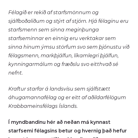
Félagið er rekið af starfsmönnum og
sjálfboðaliðum og stýrt af stjórn. Hjá félaginu eru
starfsmenn sem sinna meginþunga
starfseminnar en einnig eru verktakar sem
sinna hinum ýmsu störfum svo sem þjónustu við
félagsmenn, markþjálfun, líkamlegri þjálfun,
kynningarmálum og fræðslu svo eitthvað sé
nefnt.
Kraftur starfar á landsvísu sem sjálfstætt
áhugamannafélag og er eitt af aðildarfélögum
Krabbameinsfélags Íslands.
Í myndbandinu hér að neðan má kynnast
starfsemi félagsins betur og hvernig það hefur