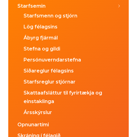
Starfsemin
Starfsmenn og stjórn
Lög félagsins
Ábyrg fjármál
Stefna og gildi
Persónuverndarstefna
Siðareglur félagsins
Starfsreglur stjórnar
Skattaafsláttur til fyrirtækja og
einstaklinga
Ársskýrslur
Opnunartími
Skráning í félagið