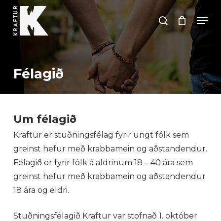
Skip
Men
to
search
Close
main
Menu
content
Félagið
Um félagið
Kraftur er stuðningsfélag fyrir ungt fólk sem
greinst hefur með krabbamein og aðstandendur.
Félagið er fyrir fólk á aldrinum 18 – 40 ára sem
greinst hefur með krabbamein og aðstandendur
18 ára og eldri.
Stuðningsfélagið Kraftur var stofnað 1. október