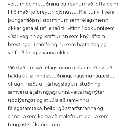
veitum þeim stuðning og reynum að létta þeim
lífið með fjölbreyttri þjónustu. Kraftur vill vera
þungamiðjan í storminum sem félagsmenn
okkar geta alltaf leitað til, vitinn í þokunni sem
vísar veginn og krafturinn sem knýr áfram
breytingar í samfélaginu sem bæta hag og
velferð félagsmanna okkar.
Við styðjum við félagsmenn okkar með því að
halda úti jafningjastuðningi, hagsmunagæslu,
öflugri fræðslu, fjárhagslegum stuðningi,
samveru á jafningjagrunni, veita hagnýtar
upplýsingar og stuðla að samvinnu
félagasamtaka, heilbrigðisstarfsmanna og
annarra sem koma að málefnum þeirra sem
tengjast sjúkdómnum.