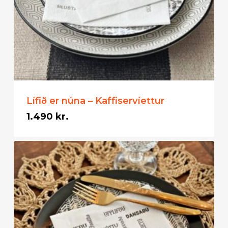
Lífið er núna – Kaffiservíettur
1.490
kr.