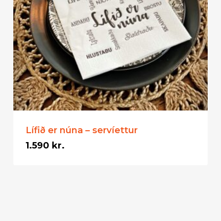
Lífið er núna – servíettur
1.590
kr.