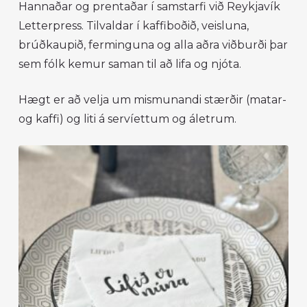
Hannaðar og prentaðar í samstarfi við Reykjavík
Letterpress. Tilvaldar í kaffiboðið, veisluna,
brúðkaupið, ferminguna og alla aðra viðburði þar
sem fólk kemur saman til að lifa og njóta.
Hægt er að velja um mismunandi stærðir (matar-
og kaffi) og liti á servíettum og áletrum.