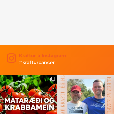
Kraftur á Instagram
#krafturcancer