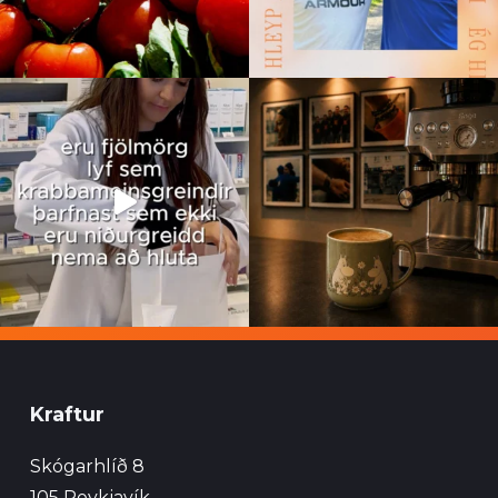
Kraftur
Skógarhlíð 8
105 Reykjavík