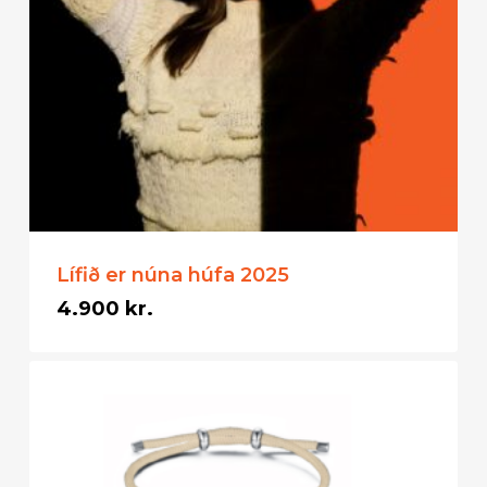
Lífið er núna húfa 2025
4.900
kr.