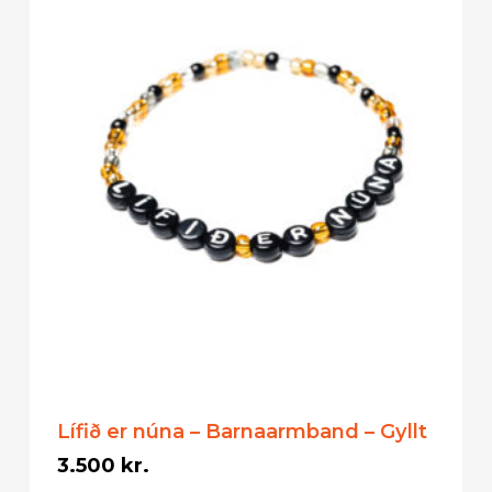
Lífið er núna – Barnaarmband – Gyllt
3.500
kr.
3.500
kr.