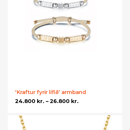
‘Kraftur fyrir lífið’ armband
Price
24.800
kr.
–
26.800
kr.
range:
24.800 kr.
through
26.800 kr.