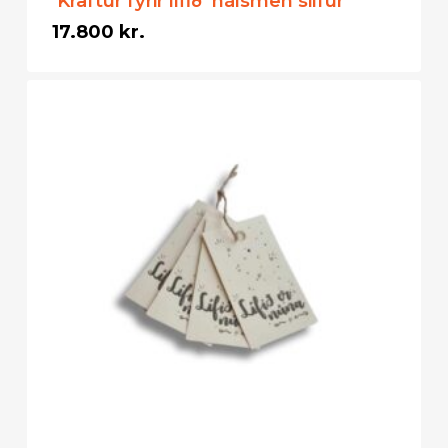
‘Kraftur fyrir lífið’ hálsmen silfur
17.800
kr.