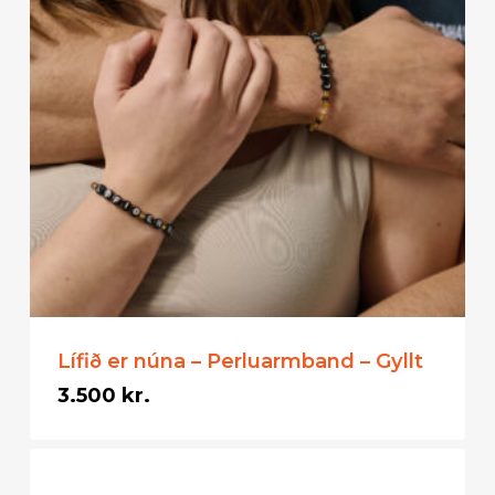
Lífið er núna – Perluarmband – Gyllt
3.500
kr.