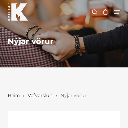
Skip
Men
to
search
Close
main
Menu
content
Nýjar vörur
Heim
Vefverslun
Nýjar vörur