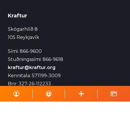
Kraftur
Skógarhlíð 8
105 Reykjavík
Sími: 866-9600
Stuðningssími: 866-9618
kraftur@kraftur.org
Kennitala: 571199-3009
Bnr: 327-26-112233
VSK: 102941
Gerast sjálfboðaliði
Sjálfboðaliðar Krafts eru mikilvægur þáttur í