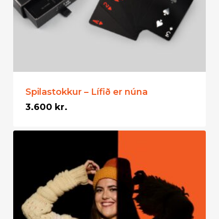
Spilastokkur – Lífið er núna
3.600
kr.
3.600
kr.