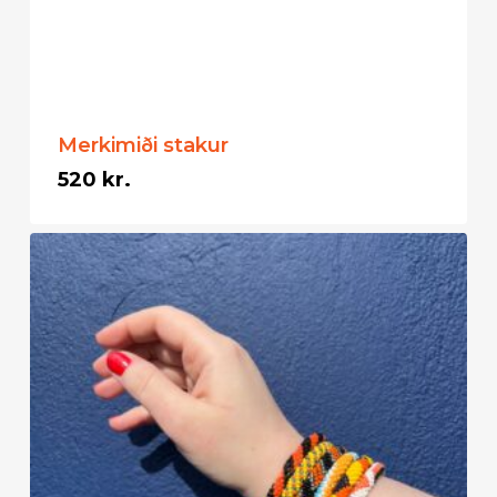
Merkimiði stakur
520
kr.