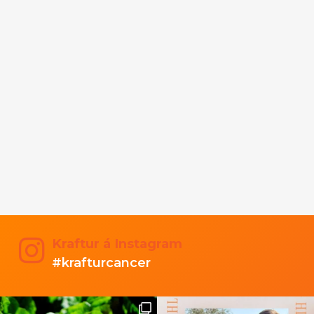
Kraftur á Instagram
#krafturcancer