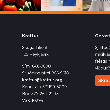
Kraftur
Gerast
Skógarhlíð 8
Sjálfboð
105 Reykjavík
mikilvæ
félagsi
Sími: 866-9600
viðburð
Stuðningssími: 866-9618
kraftur@kraftur.org
Skrá 
Kennitala: 571199-3009
Bnr: 327-26-112233
VSK: 102941