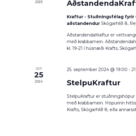
AðstandendaKraf
2025
Kraftur - Stuðningsfélag fyri
aðstandendur
Skógarhlíð 8, Re
AðstandendaKraftur er vettvangu
með krabbamein. Aðstandendahit
kl. 19-21 í húsnæði Krafts, Skógarh
SEP
25. september 2024 @ 19:00
-
21
25
StelpuKraftur
2024
StelpuKraftur er stuðningshópur 
með krabbamein. Hópurinn hitti
Krafts, Skógarhlíð 8, eða annarssta