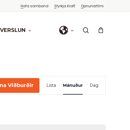
Hafa samband
Styrkja Kraft
Opnunartími
search
FVERSLUN
Viðburður
na Viðburðir
Lista
Mánuður
Dag
Views
Navigation