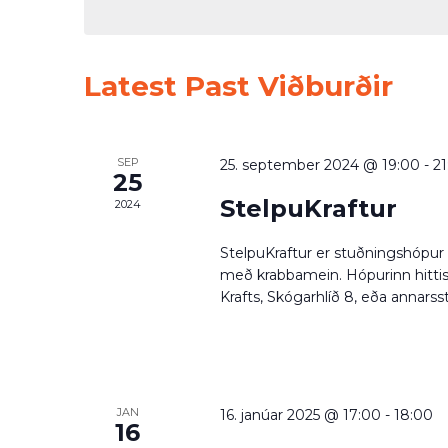
Keyword.
Calendar
Latest Past Viðburðir
of
Viðburðir
SEP
25. september 2024 @ 19:00
-
21
25
StelpuKraftur
2024
StelpuKraftur er stuðningshópur 
með krabbamein. Hópurinn hitti
Krafts, Skógarhlíð 8, eða annarssta
JAN
16. janúar 2025 @ 17:00
-
18:00
16