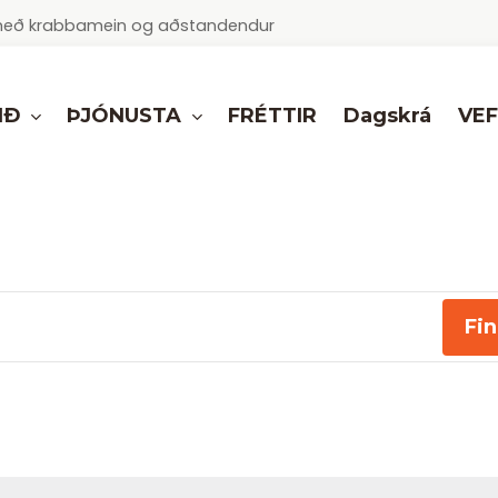
ur með krabbamein og aðstandendur
IÐ
ÞJÓNUSTA
VE
FRÉTTIR
Dagskrá
Fin