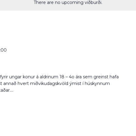
There are no upcoming viðburði.
:00
fyrir ungar konur á aldrinum 18 – 4o ára sem greinst hafa
st annað hvert miðvikudagskvöld ýmist í húskynnum
ðar....