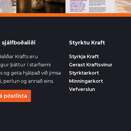
 sjálfboðaliði
Styrktu Kraft
aliðar Krafts eru
Styrkja Kraft
gur þáttur í starfsemi
Gerast Kraftsvinur
ns og geta hjálpað við ýmsa
Styrktarkort
i, perlun og annað eins.
Minningarkort
Vefverslun
á póstlista