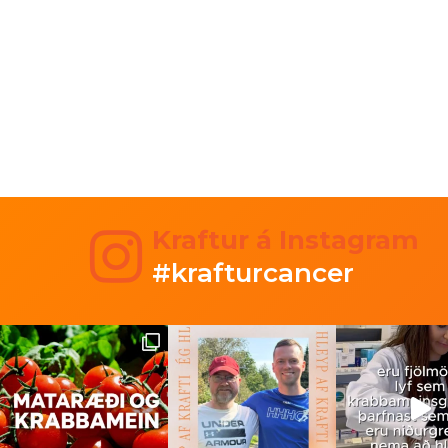
Kraftur á Instagram
#krafturcancer