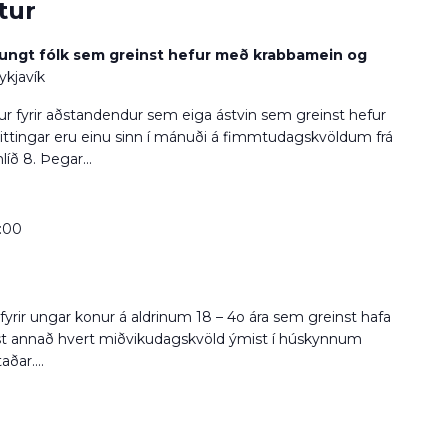
tur
r ungt fólk sem greinst hefur með krabbamein og
ykjavík
r fyrir aðstandendur sem eiga ástvin sem greinst hefur
tingar eru einu sinn í mánuði á fimmtudagskvöldum frá
líð 8. Þegar...
:00
fyrir ungar konur á aldrinum 18 – 4o ára sem greinst hafa
st annað hvert miðvikudagskvöld ýmist í húskynnum
ðar....