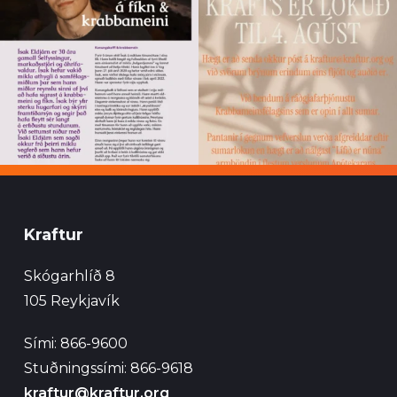
Kraftur
Skógarhlíð 8
105 Reykjavík
Sími: 866-9600
Stuðningssími: 866-9618
kraftur@kraftur.org