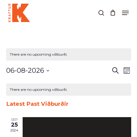
Skip
Men
to
search
Close
main
Menu
content
There are no upcoming viðburði.
Viðburðir
Við
06-08-2026
Leita
Mánu
Search
Vie
Select
and
Nav
Calendar
date.
Views
of
There are no upcoming viðburði.
Navigati
Viðburðir
Latest Past Viðburðir
SEP
25
2024