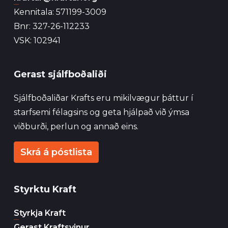
Kennitala: 571199-3009
Bnr: 327-26-112233
VSK: 102941
Gerast sjálfboðaliði
Sjálfboðaliðar Krafts eru mikilvægur þáttur í
starfsemi félagsins og geta hjálpað við ýmsa
viðburði, perlun og annað eins.
Skrá á póstlista
Styrktu Kraft
Styrkja Kraft
Gerast Kraftsvinur