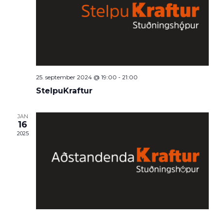
25. september 2024 @ 19:00
-
21:00
StelpuKraftur
JAN
16
2025