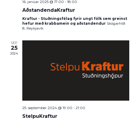
16. janúar 2025 @ 17:00
-
18:00
AðstandendaKraftur
Kraftur - Stuðningsfélag fyrir ungt fólk sem greinst
hefur með krabbamein og aðstandendur
Skógarhlíð
8, Reykjavík
SEP
25
2024
25. september 2024 @ 19:00
-
21:00
StelpuKraftur