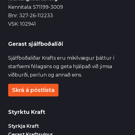
Kennitala: 571199-3009
Bnr: 327-26-112233
VSK: 102941
Gerast sjálfboðaliði
Sjálfboðaliðar Krafts eru mikilvægur þáttur í
starfsemi félagsins og geta hjálpað við ýmsa
viðburði, perlun og annað eins.
Skrá á póstlista
Styrktu Kraft
Styrkja Kraft
Gerast Kraftsvinur