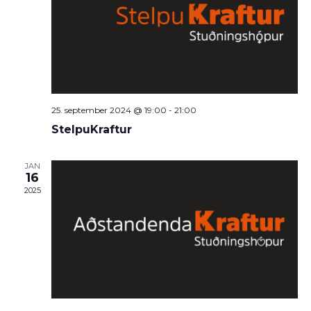
25. september 2024 @ 19:00
-
21:00
StelpuKraftur
JAN
16
2025