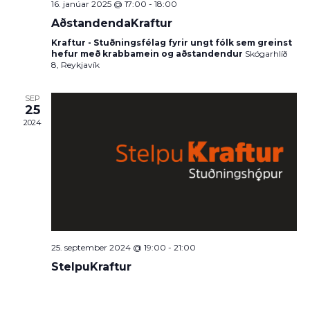
16. janúar 2025 @ 17:00
-
18:00
AðstandendaKraftur
Kraftur - Stuðningsfélag fyrir ungt fólk sem greinst
hefur með krabbamein og aðstandendur
Skógarhlíð
8, Reykjavík
SEP
25
2024
25. september 2024 @ 19:00
-
21:00
StelpuKraftur