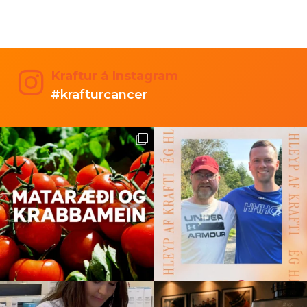
Kraftur á Instagram
#krafturcancer