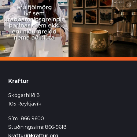
Kraftur
Skógarhlíð 8
105 Reykjavík
Sími: 866-9600
Stuðningssími: 866-9618
kraftur@kraftur.org