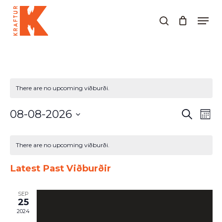
Skip
Men
to
search
Close
main
Menu
content
There are no upcoming viðburði.
Viðburðir
Við
08-08-2026
Leita
Mánu
Search
Vie
Select
and
Nav
Calendar
date.
Views
of
There are no upcoming viðburði.
Navigati
Viðburðir
Latest Past Viðburðir
SEP
25
2024