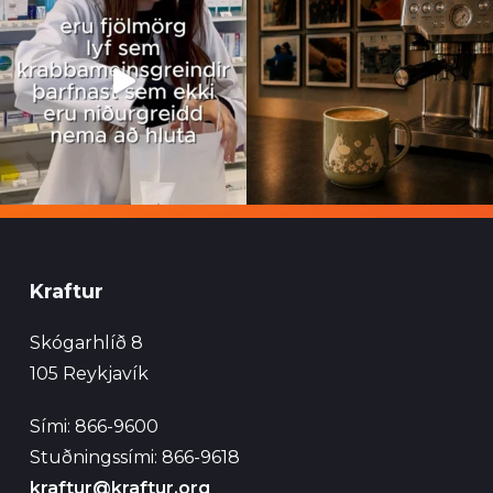
Kraftur
Skógarhlíð 8
105 Reykjavík
Sími: 866-9600
Stuðningssími: 866-9618
kraftur@kraftur.org