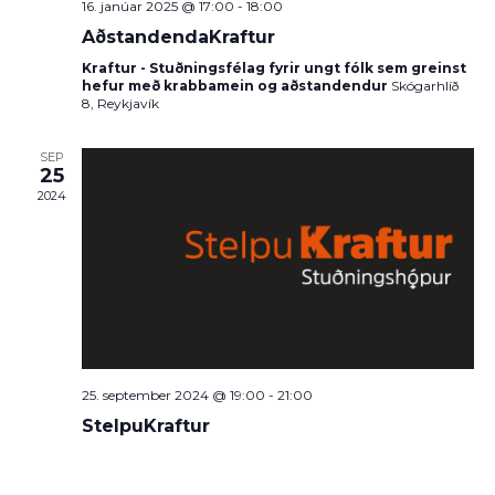
16. janúar 2025 @ 17:00
-
18:00
AðstandendaKraftur
Kraftur - Stuðningsfélag fyrir ungt fólk sem greinst
hefur með krabbamein og aðstandendur
Skógarhlíð
8, Reykjavík
SEP
25
2024
25. september 2024 @ 19:00
-
21:00
StelpuKraftur