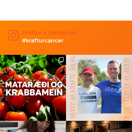
Kraftur á Instagram
#krafturcancer