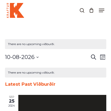
Skip
Men
to
search
Close
main
Menu
content
There are no upcoming viðburði.
Viðburðir
Við
10-08-2026
Leita
Mánu
Search
Vie
Select
and
Nav
Calendar
date.
Views
of
There are no upcoming viðburði.
Navigati
Viðburðir
Latest Past Viðburðir
SEP
25
2024