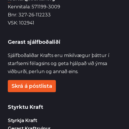
Kennitala: 571199-3009
Bnr: 327-26-112233
VSK: 102941
Gerast sjálfboðaliði
Sjálfboðaliðar Krafts eru mikilvægur þáttur í
starfsemi félagsins og geta hjálpað við ýmsa
viðburði, perlun og annað eins.
Skrá á póstlista
Styrktu Kraft
Styrkja Kraft
Gerast Kraftsvinur