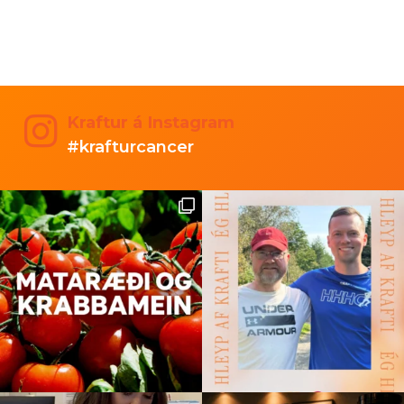
Kraftur á Instagram
#krafturcancer