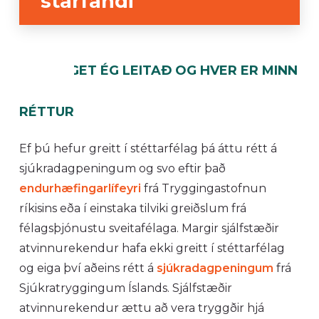
starfandi
HVERT GET ÉG LEITAÐ OG HVER ER MINN
RÉTTUR
Ef þú hefur greitt í stéttarfélag þá áttu rétt á
sjúkradagpeningum og svo eftir það
endurhæfingarlífeyri
frá Tryggingastofnun
ríkisins eða í einstaka tilviki greiðslum frá
félagsþjónustu sveitafélaga. Margir sjálfstæðir
atvinnurekendur hafa ekki greitt í stéttarfélag
og eiga því aðeins rétt á
sjúkradagpeningum
frá
Sjúkratryggingum Íslands. Sjálfstæðir
atvinnurekendur ættu að vera tryggðir hjá