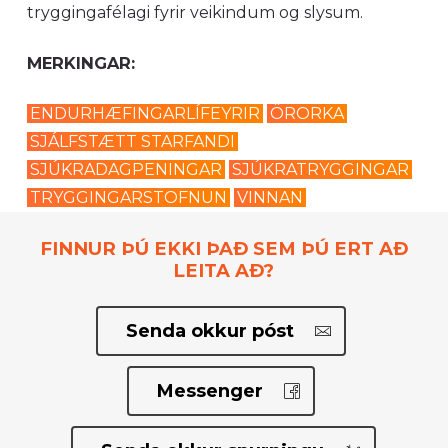
tryggingafélagi fyrir veikindum og slysum.
MERKINGAR:
ENDURHÆFINGARLÍFEYRIR
ÖRORKA
SJÁLFSTÆTT STARFANDI
SJÚKRADAGPENINGAR
SJÚKRATRYGGINGAR
TRYGGINGARSTOFNUN
VINNAN
FINNUR ÞÚ EKKI ÞAÐ SEM ÞÚ ERT AÐ
LEITA AÐ?
Senda okkur póst
Messenger