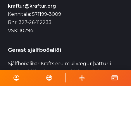
kraftur@kraftur.org
Kennitala: 571199-3009
Bnr: 327-26-112233
VSK: 102941
Gerast sjálfboðaliði
Sjálfboðaliðar Krafts eru mikilvægur þáttur í
starfsemi félagsins og geta hjálpað við ýmsa
viðburði, perlun og annað eins.
Skrá á póstlista
Styrktu Kraft
Styrkja Kraft