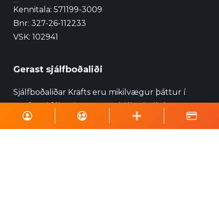
Kennitala: 571199-3009
Bnr: 327-26-112233
VSK: 102941
Gerast sjálfboðaliði
Sjálfboðaliðar Krafts eru mikilvægur þáttur í
starfsemi félagsins og geta hjálpað við ýmsa
viðburði, perlun og annað eins.
Skrá á póstlista
Styrktu Kraft
Styrkja Kraft
Gerast Kraftsvinur