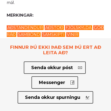
mál.
MERKINGAR:
AÐSTANDENDUR
AÐSTOÐ
FJÖLSKYLDA
GÓÐ
RÁÐ
SAMBÖND
SAMSKIPTI
VINIR
FINNUR ÞÚ EKKI ÞAÐ SEM ÞÚ ERT AÐ
LEITA AÐ?
Senda okkur póst
Messenger
Senda okkur spurningu