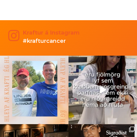
Kraftur á Instagram
#krafturcancer