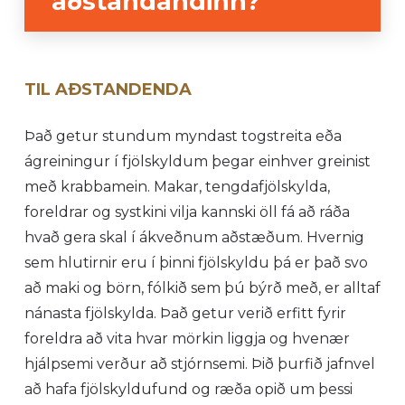
aðstandandinn?
TIL AÐSTANDENDA
Það getur stundum myndast togstreita eða
ágreiningur í fjölskyldum þegar einhver greinist
með krabbamein. Makar, tengdafjölskylda,
foreldrar og systkini vilja kannski öll fá að ráða
hvað gera skal í ákveðnum aðstæðum. Hvernig
sem hlutirnir eru í þinni fjölskyldu þá er það svo
að maki og börn, fólkið sem þú býrð með, er alltaf
nánasta fjölskylda. Það getur verið erfitt fyrir
foreldra að vita hvar mörkin liggja og hvenær
hjálpsemi verður að stjórnsemi. Þið þurfið jafnvel
að hafa fjölskyldufund og ræða opið um þessi