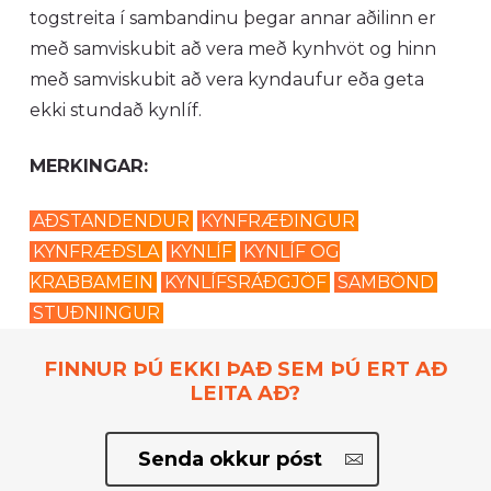
togstreita í sambandinu þegar annar aðilinn er
með samviskubit að vera með kynhvöt og hinn
með samviskubit að vera kyndaufur eða geta
ekki stundað kynlíf.
MERKINGAR:
AÐSTANDENDUR
KYNFRÆÐINGUR
KYNFRÆÐSLA
KYNLÍF
KYNLÍF OG
KRABBAMEIN
KYNLÍFSRÁÐGJÖF
SAMBÖND
STUÐNINGUR
FINNUR ÞÚ EKKI ÞAÐ SEM ÞÚ ERT AÐ
LEITA AÐ?
Senda okkur póst