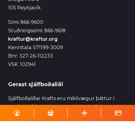
105 Reykjavík
Sími: 866-9600
Stuðningssími: 866-9618
kraftur@kraftur.org
Kennitala: 571199-3009
Bnr: 327-26-112233
VSK: 102941
Gerast sjálfboðaliði
Sjálfboðaliðar Krafts eru mikilvægur þáttur í
starfsemi félagsins og geta hjálpað við ýmsa
viðburði, perlun og annað eins.
Skrá á póstlista