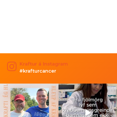
Kraftur á Instagram
#krafturcancer