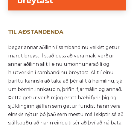
breytast
TIL AÐSTANDENDA
Þegar annar aðilinn í sambandinu veikist getur
margt breyst. Í stað þess að vera maki verður
annar aðilinn allt í einu umönnunaraðili og
hlutverkin í sambandinu breytast. Allt í einu
þarftu kannski að taka að þér allt á heimilinu, sjá
um börnin, innkaupin, þrifin, fjármálin og annað.
Þetta getur verið mjög erfitt bæði fyrir þig og
sjúklinginn sjálfan sem getur fundist hann vera
einskis nýtur þó það sem mestu máli skiptir sé að
sjálfsögðu að hann einbeiti sér að því að ná bata.