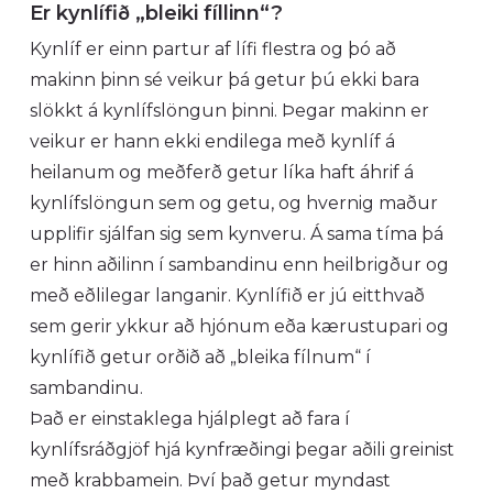
Er kynlífið „bleiki fíllinn“?
Kynlíf er einn partur af lífi flestra og þó að
makinn þinn sé veikur þá getur þú ekki bara
slökkt á kynlífslöngun þinni. Þegar makinn er
veikur er hann ekki endilega með kynlíf á
heilanum og meðferð getur líka haft áhrif á
kynlífslöngun sem og getu, og hvernig maður
upplifir sjálfan sig sem kynveru. Á sama tíma þá
er hinn aðilinn í sambandinu enn heilbrigður og
með eðlilegar langanir. Kynlífið er jú eitthvað
sem gerir ykkur að hjónum eða kærustupari og
kynlífið getur orðið að „bleika fílnum“ í
sambandinu.
Það er einstaklega hjálplegt að fara í
kynlífsráðgjöf hjá kynfræðingi þegar aðili greinist
með krabbamein. Því það getur myndast