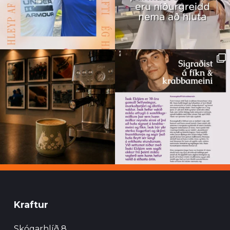
Kraftur
Skógarhlíð 8