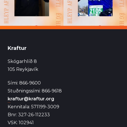
Kraftur
Skógarhlíð 8
105 Reykjavík
Sími: 866-9600
Stuðningssími: 866-9618
kraftur@kraftur.org
Kennitala: 571199-3009
Bnr: 327-26-112233
VSK: 102941