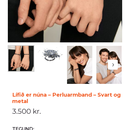
Lífið er núna – Perluarmband – Svart og
metal
3.500
kr.
TEGUND: