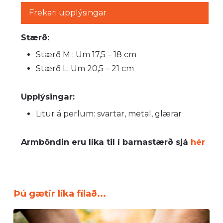
Frekari upplýsingar
Stærð:
Stærð M : Um 17,5 – 18 cm
Stærð L: Um 20,5 – 21 cm
Upplýsingar:
Litur á perlum: svartar, metal, glærar
Armböndin eru líka til í barnastærð sjá
hér
Þú gætir líka fílað...