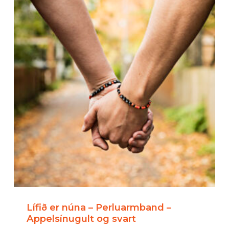
Lífið er núna – Perluarmband –
Appelsínugult og svart