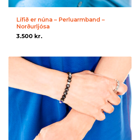
Lífið er núna – Perluarmband –
Norðurljósa
3.500
kr.