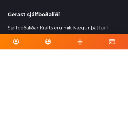
Gerast sjálfboðaliði
Sjálfboðaliðar Krafts eru mikilvægur þáttur í
starfsemi félagsins og geta hjálpað við ýmsa
viðburði, perlun og annað eins.
Skrá á póstlista
Styrktu Kraft
Styrkja Kraft
Gerast Kraftsvinur
Styrktarkort
Minningarkort
Vefverslun