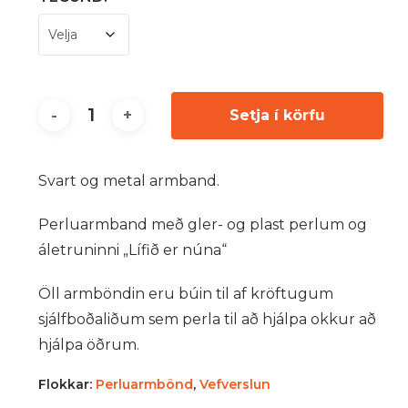
Setja í körfu
Svart og metal armband.
Perluarmband með gler- og plast perlum og
áletruninni „Lífið er núna“
Öll armböndin eru búin til af kröftugum
sjálfboðaliðum sem perla til að hjálpa okkur að
hjálpa öðrum.
Flokkar:
Perluarmbönd
,
Vefverslun