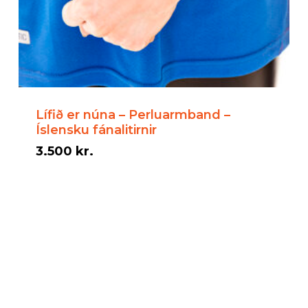
Lífið er núna – Perluarmband –
Íslensku fánalitirnir
3.500
kr.