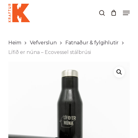
Skip
Men
to
search
Close
main
Menu
content
Heim
Vefverslun
Fatnaður & fylgihlutir
Lífið er núna – Ecovessel stálbrúsi