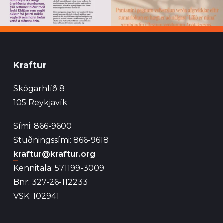
Kraftur
Skógarhlíð 8
105 Reykjavík
Sími: 866-9600
Stuðningssími: 866-9618
kraftur@kraftur.org
Kennitala: 571199-3009
Bnr: 327-26-112233
VSK: 102941