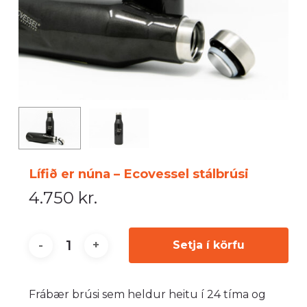
Lífið er núna – Ecovessel stálbrúsi
4.750
kr.
Setja í körfu
Frábær brúsi sem heldur heitu í 24 tíma og