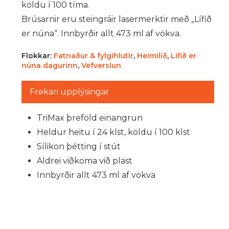
köldu í 100 tíma.
Brúsarnir eru steingráir lasermerktir með „Lífið
er núna“. Innbyrðir allt 473 ml af vökva.
Flokkar:
Fatnaður & fylgihlutir
,
Heimilið
,
Lífið er
núna dagurinn
,
Vefverslun
Frekari upplýsingar
TriMax þreföld einangrun
Heldur heitu í 24 klst, köldu í 100 klst
Sílikon þétting í stút
Aldrei viðkoma við plast
Innbyrðir allt 473 ml af vökva