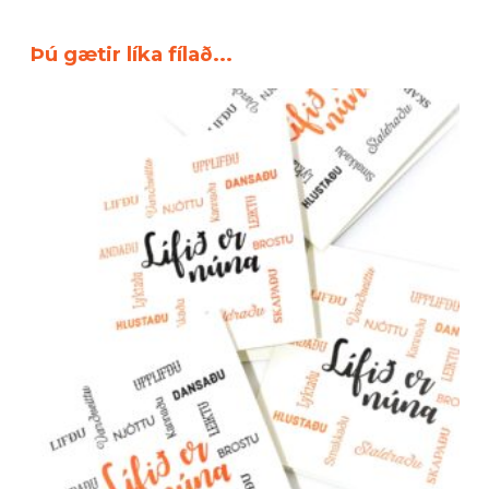
Þú gætir líka fílað...