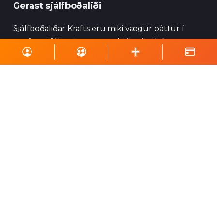
Gerast sjálfboðaliði
Sjálfboðaliðar Krafts eru mikilvægur þáttur í
starfsemi félagsins og geta hjálpað við ýmsa
viðburði, perlun og annað eins.
Skrá á póstlista
Styrktu Kraft
Styrkja Kraft
Gerast Kraftsvinur
Styrktarkort
Minningarkort
Vefverslun