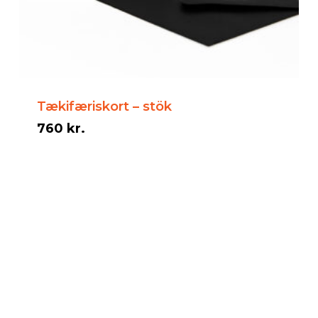
Tækifæriskort – stök
760
kr.