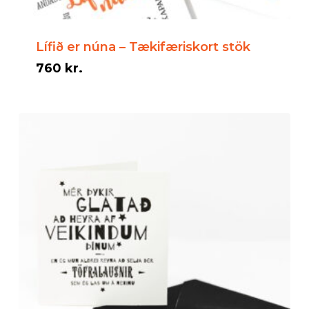
Lífið er núna – Tækifæriskort stök
760
kr.