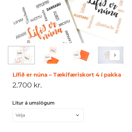
Lífið er núna – Tækifæriskort 4 í pakka
2.700
kr.
Litur á umslögum