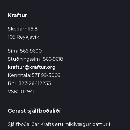
Kraftur
Skógarhlíð 8
105 Reykjavík
Sími: 866-9600
Stuðningssími: 866-9618
kraftur@kraftur.org
Kennitala: 571199-3009
Bnr: 327-26-112233
VSK: 102941
Gerast sjálfboðaliði
Sjálfboðaliðar Krafts eru mikilvægur þáttur í