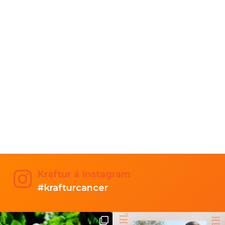
Kraftur á Instagram
#krafturcancer