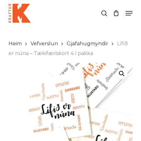
Skip
Men
to
search
Close
main
Menu
content
Heim
Vefverslun
Gjafahugmyndir
Lífið
er núna – Tækifæriskort 4 í pakka