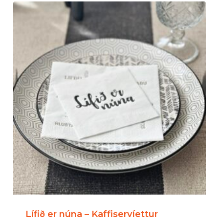
Lífið er núna – Kaffiservíettur