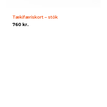
Tækifæriskort – stök
760
kr.