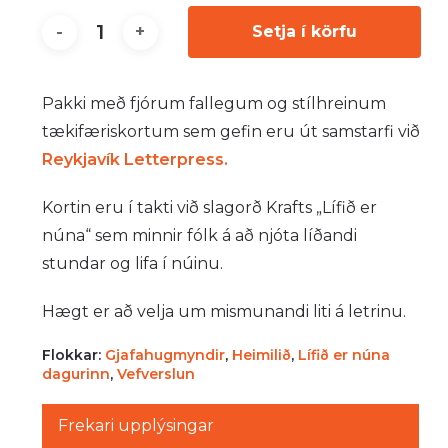
Setja í körfu
Pakki með fjórum fallegum og stílhreinum
tækifæriskortum sem gefin eru út samstarfi við
Reykjavík Letterpress.
Kortin eru í takti við slagorð Krafts „Lífið er
núna“ sem minnir fólk á að njóta líðandi
stundar og lifa í núinu.
Hægt er að velja um mismunandi liti á letrinu.
Flokkar:
Gjafahugmyndir
,
Heimilið
,
Lífið er núna
dagurinn
,
Vefverslun
Frekari upplýsingar