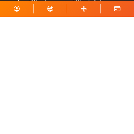
starfsemi félagsins og geta hjálpað við ýmsa
viðburði, perlun og annað eins.
Skrá á póstlista
Styrktu Kraft
Styrkja Kraft
Gerast Kraftsvinur
Styrktarkort
Minningarkort
Vefverslun
Fylgstu með okkur