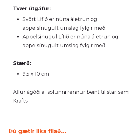
Tvær útgáfur:
Svört Lífið er núna áletrun og
appelsínugult umslag fylgir með
Appelsínugul Lífið er núna áletrun og
appelsínugult umslag fylgir með
Stærð:
9,5 x 10 cm
Allur ágóði af sölunni rennur beint til starfsemi
Krafts.
Þú gætir líka fílað...