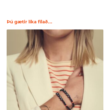
Þú gætir líka fílað...