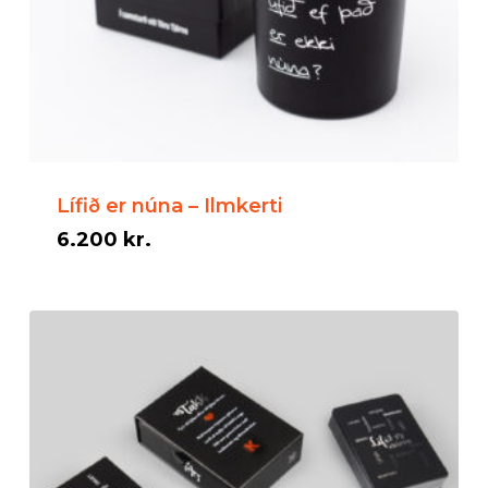
Lífið er núna – Ilmkerti
6.200
kr.