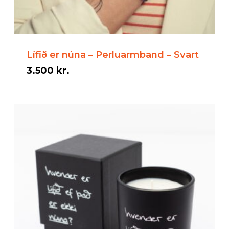
Lífið er núna – Perluarmband – Svart
3.500
kr.