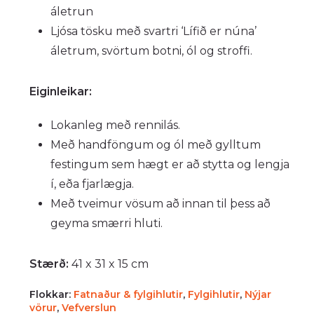
áletrun
Ljósa tösku með svartri ‘Lífið er núna’
áletrum, svörtum botni, ól og stroffi.
Eiginleikar:
Lokanleg með rennilás.
Með handföngum og ól með gylltum
festingum sem hægt er að stytta og lengja
í, eða fjarlægja.
Með tveimur vösum að innan til þess að
geyma smærri hluti.
Stærð:
41 x 31 x 15 cm
Flokkar:
Fatnaður & fylgihlutir
,
Fylgihlutir
,
Nýjar
vörur
,
Vefverslun