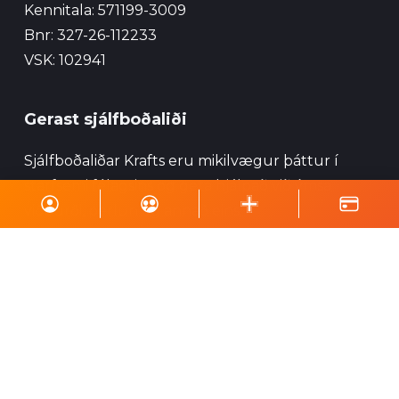
Kennitala: 571199-3009
Bnr: 327-26-112233
VSK: 102941
Gerast sjálfboðaliði
Sjálfboðaliðar Krafts eru mikilvægur þáttur í
starfsemi félagsins og geta hjálpað við ýmsa
viðburði, perlun og annað eins.
Skrá á póstlista
Styrktu Kraft
Styrkja Kraft
Gerast Kraftsvinur