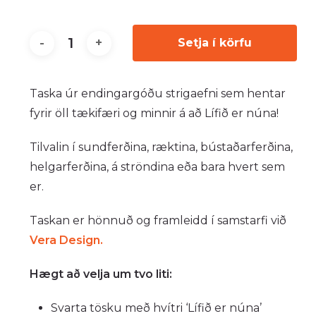
Setja í körfu
Taska úr endingargóðu strigaefni sem hentar
fyrir öll tækifæri og minnir á að Lífið er núna!
Tilvalin í sundferðina, ræktina, bústaðarferðina,
helgarferðina, á ströndina eða bara hvert sem
er.
Taskan er hönnuð og framleidd í samstarfi við
Vera Design.
Hægt að velja um tvo liti:
Svarta tösku með hvítri ‘Lífið er núna’