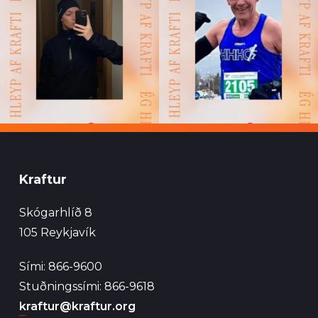
Kraftur
Skógarhlíð 8
105 Reykjavík
Sími: 866-9600
Stuðningssími: 866-9618
kraftur@kraftur.org