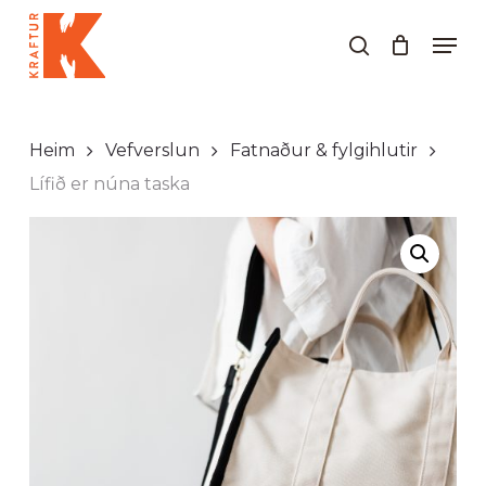
Skip
Men
to
search
Close
main
Menu
content
Heim
Vefverslun
Fatnaður & fylgihlutir
Lífið er núna taska