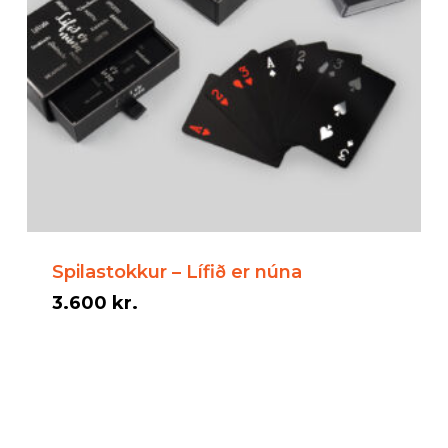
Spilastokkur – Lífið er núna
3.600
kr.
3.600
kr.