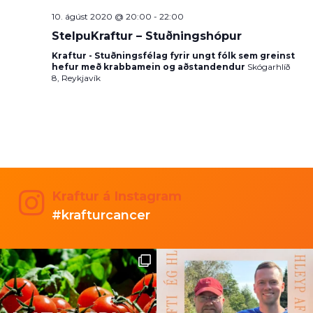
10. ágúst 2020 @ 20:00
-
22:00
StelpuKraftur – Stuðningshópur
Kraftur - Stuðningsfélag fyrir ungt fólk sem greinst
hefur með krabbamein og aðstandendur
Skógarhlíð
8, Reykjavík
Kraftur á Instagram
#krafturcancer