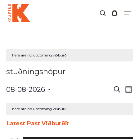
Skip
Men
to
search
Close
main
Menu
content
There are no upcoming viðburði.
stuðningshópur
Viðburðir
Við
08-08-2026
Leita
Mánu
Search
Vie
Select
and
Nav
Calendar
date.
Views
of
There are no upcoming viðburði.
Navigati
Viðburðir
Latest Past Viðburðir