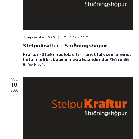
7. september 2020 @ 20:00
-
22:00
StelpuKraftur – Stuðningshópur
Kraftur - Stuðningsfélag fyrir ungt fólk sem greinst
hefur með krabbamein og aðstandendur
Skógarhlíð
8, Reykjavík
ÁGÚ
10
2020