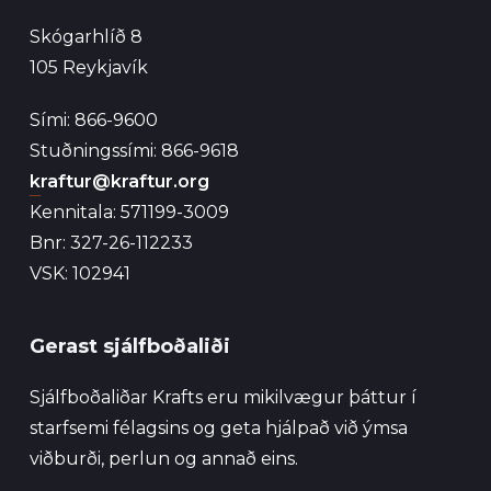
Skógarhlíð 8
105 Reykjavík
Sími: 866-9600
Stuðningssími: 866-9618
kraftur@kraftur.org
Kennitala: 571199-3009
Bnr: 327-26-112233
VSK: 102941
Gerast sjálfboðaliði
Sjálfboðaliðar Krafts eru mikilvægur þáttur í
starfsemi félagsins og geta hjálpað við ýmsa
viðburði, perlun og annað eins.