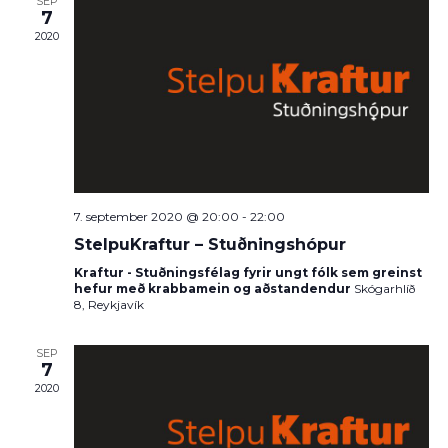
SEP
7
2020
7. september 2020 @ 20:00
-
22:00
StelpuKraftur – Stuðningshópur
Kraftur - Stuðningsfélag fyrir ungt fólk sem greinst
hefur með krabbamein og aðstandendur
Skógarhlíð
8, Reykjavík
SEP
7
2020