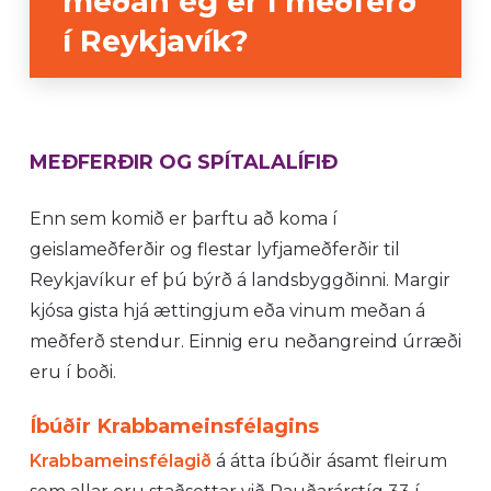
meðan ég er í meðferð
í Reykjavík?
MEÐFERÐIR OG SPÍTALALÍFIÐ
Enn sem komið er þarftu að koma í
geislameðferðir og flestar lyfjameðferðir til
Reykjavíkur ef þú býrð á landsbyggðinni. Margir
kjósa gista hjá ættingjum eða vinum meðan á
meðferð stendur. Einnig eru neðangreind úrræði
eru í boði.
Íbúðir Krabbameinsfélagins
Krabbameinsfélagið
á átta íbúðir ásamt fleirum