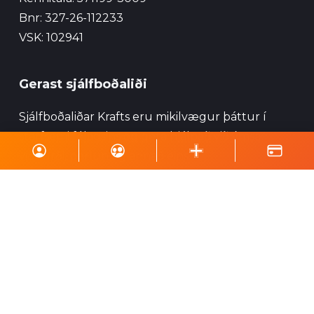
Bnr: 327-26-112233
VSK: 102941
Gerast sjálfboðaliði
Sjálfboðaliðar Krafts eru mikilvægur þáttur í
starfsemi félagsins og geta hjálpað við ýmsa
viðburði, perlun og annað eins.
Skrá á póstlista
Styrktu Kraft
Styrkja Kraft
Gerast Kraftsvinur