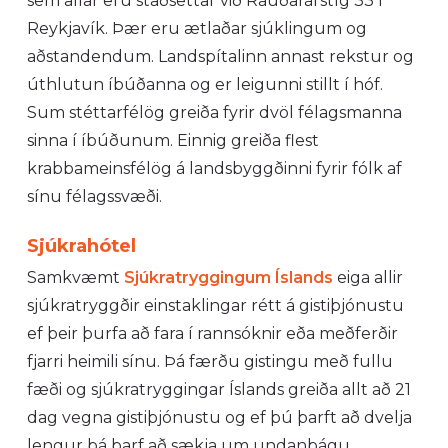
sem allar eru staðsettar við Rauðarárstíg 33 í
Reykjavík. Þær eru ætlaðar sjúklingum og
aðstandendum. Landspítalinn annast rekstur og
úthlutun íbúðanna og er leigunni stillt í hóf.
Sum stéttarfélög greiða fyrir dvöl félagsmanna
sinna í íbúðunum. Einnig greiða flest
krabbameinsfélög á landsbyggðinni fyrir fólk af
sínu félagssvæði.
Sjúkrahótel
Samkvæmt
Sjúkratryggingum Íslands
eiga allir
sjúkratryggðir einstaklingar rétt á gistiþjónustu
ef þeir þurfa að fara í rannsóknir eða meðferðir
fjarri heimili sínu. Þá færðu gistingu með fullu
fæði og sjúkratryggingar Íslands greiða allt að 21
dag vegna gistiþjónustu og ef þú þarft að dvelja
lengur þá þarf að sækja um undanþágu.