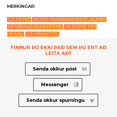
MERKINGAR:
GISTIRÝMI
ÍBÚÐIR KRABBAMEINSFÉLAGSINS
KRABBAMEINSMEÐFERÐ
MEÐFERÐ FRÁ
HEIMILI
SJÚKRAHÓTEL
FINNUR ÞÚ EKKI ÞAÐ SEM ÞÚ ERT AÐ
LEITA AÐ?
Senda okkur póst
Messenger
Senda okkur spurningu