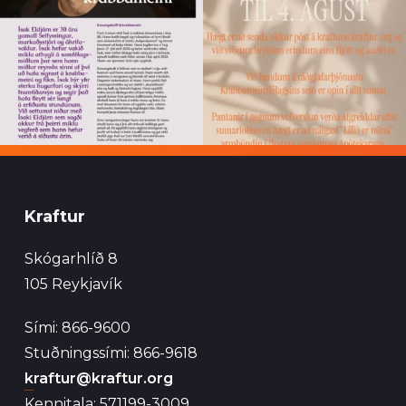
Kraftur
Skógarhlíð 8
105 Reykjavík
Sími: 866-9600
Stuðningssími: 866-9618
kraftur@kraftur.org
Kennitala: 571199-3009