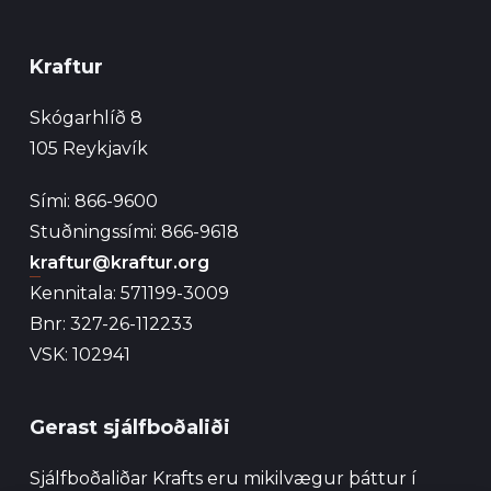
Kraftur
Skógarhlíð 8
105 Reykjavík
Sími: 866-9600
Stuðningssími: 866-9618
kraftur@kraftur.org
Kennitala: 571199-3009
Bnr: 327-26-112233
VSK: 102941
Gerast sjálfboðaliði
Sjálfboðaliðar Krafts eru mikilvægur þáttur í