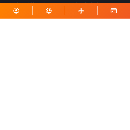
starfsemi félagsins og geta hjálpað við ýmsa
viðburði, perlun og annað eins.
Skrá á póstlista
Styrktu Kraft
Styrkja Kraft
Gerast Kraftsvinur
Styrktarkort
Minningarkort
Vefverslun
Fylgstu með okkur