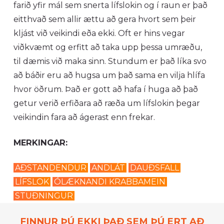
farið yfir mál sem snerta lífslokin og í raun er það
eitthvað sem allir ættu að gera hvort sem þeir
kljást við veikindi eða ekki. Oft er hins vegar
viðkvæmt og erfitt að taka upp þessa umræðu,
til dæmis við maka sinn. Stundum er það líka svo
að báðir eru að hugsa um það sama en vilja hlífa
hvor öðrum. Það er gott að hafa í huga að það
getur verið erfiðara að ræða um lífslokin þegar
veikindin fara að ágerast enn frekar.
MERKINGAR:
AÐSTANDENDUR
ANDLÁT
DAUÐSFALL
LÍFSLOK
ÓLÆKNANDI KRABBAMEIN
STUÐNINGUR
FINNUR ÞÚ EKKI ÞAÐ SEM ÞÚ ERT AÐ