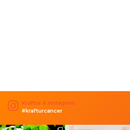
Kraftur á Instagram
#krafturcancer