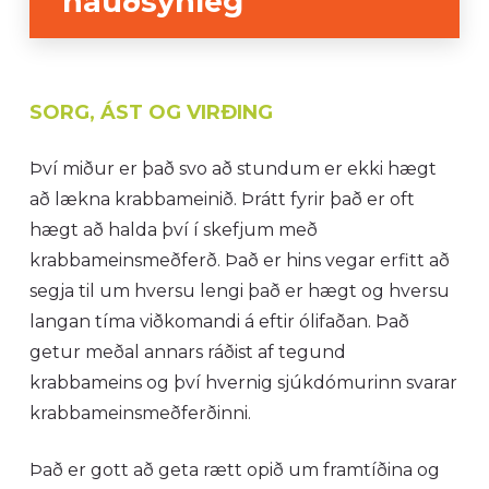
nauðsynleg
SORG, ÁST OG VIRÐING
Því miður er það svo að stundum er ekki hægt
að lækna krabbameinið. Þrátt fyrir það er oft
hægt að halda því í skefjum með
krabbameinsmeðferð. Það er hins vegar erfitt að
segja til um hversu lengi það er hægt og hversu
langan tíma viðkomandi á eftir ólifaðan. Það
getur meðal annars ráðist af tegund
krabbameins og því hvernig sjúkdómurinn svarar
krabbameinsmeðferðinni.
Það er gott að geta rætt opið um framtíðina og