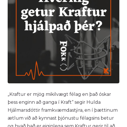
„Kraftur er mjög mikilvægt félag en það óskar
þess enginn að ganga í Kraft“ segir Hulda
Hjálmarsdóttir framkvæmdastýra, en í þættinum
ætlum við að kynnast þjónustu félagsins betur
og hvað það er eiginlega sem Kraftur gerir til að