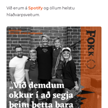
Við erum á
Spotify
og öllum helstu
hlaðvarpsveitum.
1.3.
Að
tala
við
börn
um
krabbamein