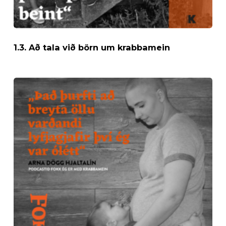
1.3. Að tala við börn um krabbamein
1.8.
Að
greinast
með
krabbamein
úti
á
landi
og
vera
nýorðin