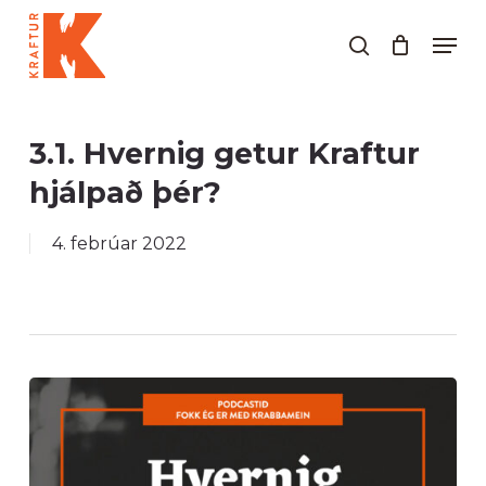
Skip
Men
to
search
Close
main
Menu
content
3.1. Hvernig getur Kraftur
hjálpað þér?
4. febrúar 2022