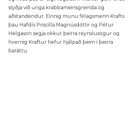
styðja við unga krabbameinsgreinda og
aðstandendur. Einnig munu félagsmenn Krafts
þau Hafdís Priscilla Magnúsdóttir og Pétur
Helgason segja okkur þeirra reynslusögur og
hvernig Kraftur hefur hjálpað þeim í þeirra
baráttu.