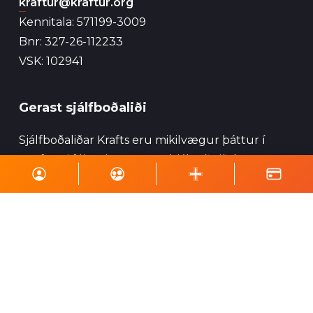
kraftur@kraftur.org
Kennitala: 571199-3009
Bnr: 327-26-112233
VSK: 102941
Gerast sjálfboðaliði
Sjálfboðaliðar Krafts eru mikilvægur þáttur í
starfsemi félagsins og geta hjálpað við ýmsa
viðburði, perlun og annað eins.
Skrá á póstlista
Styrktu Kraft
Styrkja Kraft