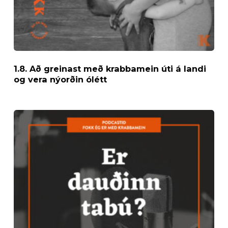
ólétt
1.8. Að greinast með krabbamein úti á landi
og vera nýorðin ólétt
3.3.
Er
dauðinn
tabú?