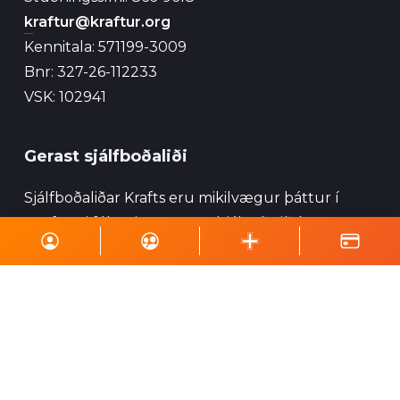
kraftur@kraftur.org
Kennitala: 571199-3009
Bnr: 327-26-112233
VSK: 102941
Gerast sjálfboðaliði
Sjálfboðaliðar Krafts eru mikilvægur þáttur í
starfsemi félagsins og geta hjálpað við ýmsa
viðburði, perlun og annað eins.
Skrá á póstlista
Styrktu Kraft
Styrkja Kraft