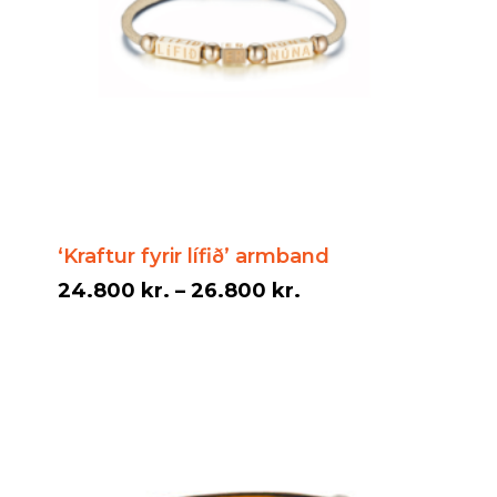
‘Kraftur fyrir lífið’ armband
Price
24.800
kr.
–
26.800
kr.
range:
24.800 kr.
through
26.800 kr.