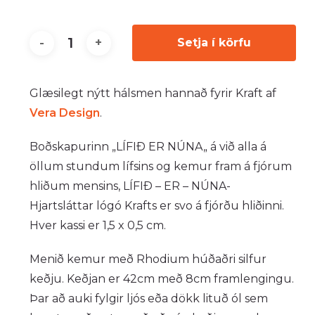
Setja í körfu
Glæsilegt nýtt hálsmen hannað fyrir Kraft af
Vera Design
.
Boðskapurinn „LÍFIÐ ER NÚNA„ á við alla á
öllum stundum lífsins og kemur fram á fjórum
hliðum mensins, LÍFIÐ – ER – NÚNA-
Hjartsláttar lógó Krafts er svo á fjórðu hliðinni.
Hver kassi er 1,5 x 0,5 cm.
Menið kemur með Rhodium húðaðri silfur
keðju. Keðjan er 42cm með 8cm framlengingu.
Þar að auki fylgir ljós eða dökk lituð ól sem