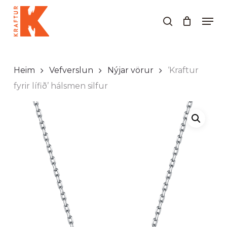
Skip
Men
to
search
Close
main
Menu
content
Heim
Vefverslun
Nýjar vörur
‘Kraftur
fyrir lífið’ hálsmen silfur