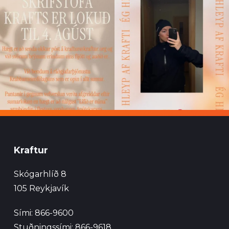
Kraftur
Skógarhlíð 8
105 Reykjavík
Sími: 866-9600
Stuðningssími: 866-9618