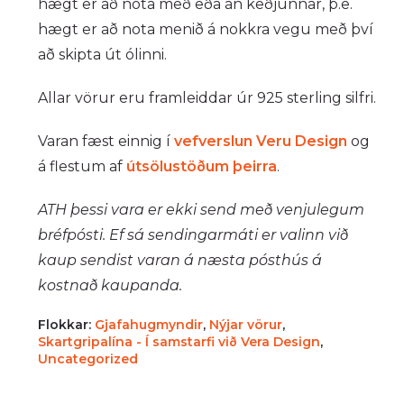
hægt er að nota með eða án keðjunnar, þ.e.
hægt er að nota menið á nokkra vegu með því
að skipta út ólinni.
Allar vörur eru framleiddar úr 925 sterling silfri.
Varan fæst einnig í
vefverslun Veru Design
og
á flestum af
útsölustöðum þeirra
.
ATH þessi vara er ekki send með venjulegum
bréfpósti. Ef sá sendingarmáti er valinn við
kaup sendist varan á næsta pósthús á
kostnað kaupanda.
Flokkar:
Gjafahugmyndir
,
Nýjar vörur
,
Skartgripalína - Í samstarfi við Vera Design
,
Uncategorized