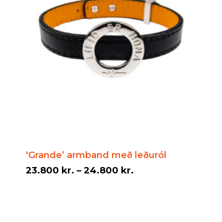
‘Grande’ armband með leðuról
Price
23.800
kr.
–
24.800
kr.
range:
23.800 kr.
through
24.800 kr.