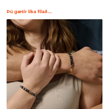
Þú gætir líka fílað...