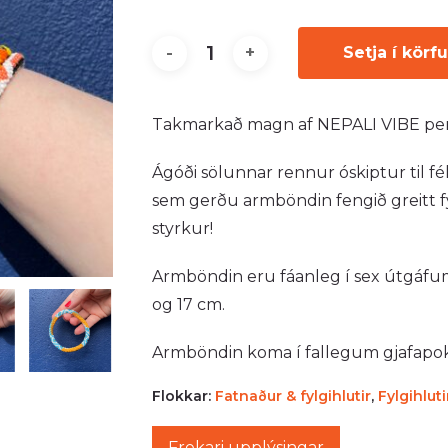
Setja í körf
Takmarkað magn af NEPALI VIBE per
Ágóði sölunnar rennur óskiptur til f
sem gerðu armböndin fengið greitt f
styrkur!
Armböndin eru fáanleg í sex útgáfum.
og 17 cm.
Armböndin koma í fallegum gjafapo
Flokkar:
Fatnaður & fylgihlutir
,
Fylgihluti
Frekari upplýsingar