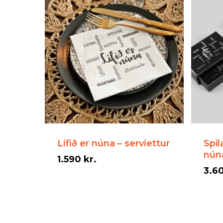
Lífið er núna – servíettur
Spil
nún
1.590
kr.
3.6
3.6