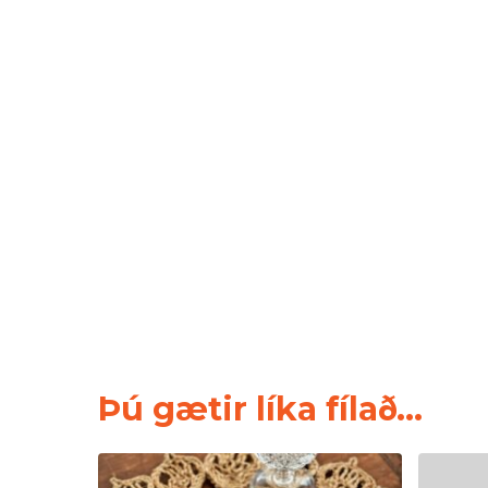
Þú gætir líka fílað...