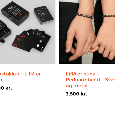
astokkur – Lífið er
Lífið er núna –
a
Perluarmband – Svar
og metal
00
kr.
3.500
kr.
00
kr.