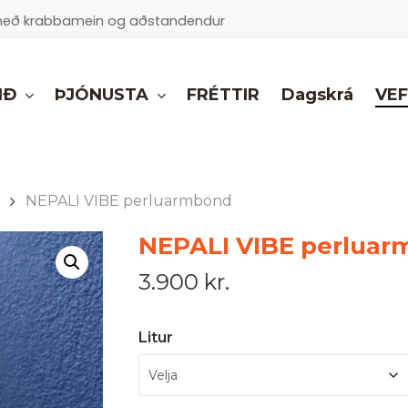
ur með krabbamein og aðstandendur
IÐ
ÞJÓNUSTA
VE
FRÉTTIR
Dagskrá
NEPALI VIBE perluarmbönd
NEPALI VIBE perlua
3.900
kr.
Litur