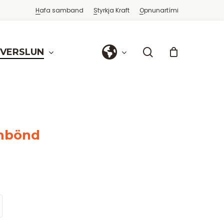
Hafa samband
Styrkja Kraft
Opnunartími
search
FVERSLUN
rmbönd