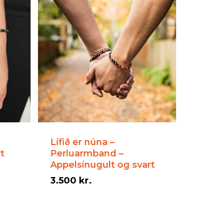
Lífið er núna –
t
Perluarmband –
Appelsínugult og svart
3.500
kr.