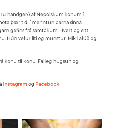
ru handgerð af Nepölskum konum í
nota þær t.d. í menntun barna sinna.
arn gefins frá samtökum. Hvert og eitt
. Hún velur liti og munstur. Mikil alúð og
.
á konu til konu. Falleg hugsun og
 á
Instagram
og
Facebook
.