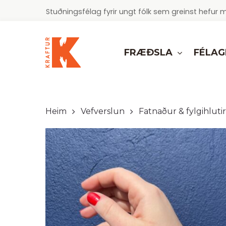
Skip
Stuðningsfélag fyrir ungt fólk sem greinst hef
to
main
content
FRÆÐSLA
FÉLAG
Heim
Vefverslun
Fatnaður & fylgihlutir