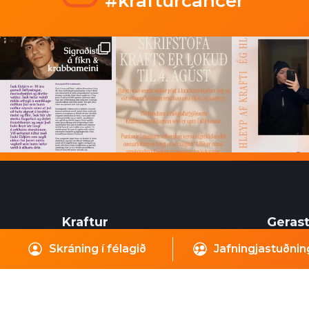
#krafturcancer
Kraftur
Gerast
Skráning í félagið
Jafningjastuðnin
Skógarhlíð 8
Sjálfboð
105 Reykjavík
mikilvæ
félagsi
Sími: 866-9600