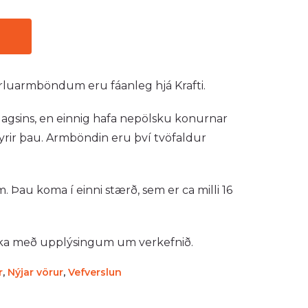
u
luarmböndum eru fáanleg hjá Krafti.
élagsins, en einnig hafa nepölsku konurnar
yrir þau. Armböndin eru því tvöfaldur
 Þau koma í einni stærð, sem er ca milli 16
ka með upplýsingum um verkefnið.
r
,
Nýjar vörur
,
Vefverslun