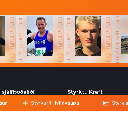
 sjálfboðaliði
Styrktu Kraft
gur
Styrkur til lyfjakaupa
Styrkja
aliðar Krafts eru
Styrkja Kraft
gur þáttur í starfsemi
Gerast Kraftsvinur
ns og geta hjálpað við ýmsa
Styrktarkort