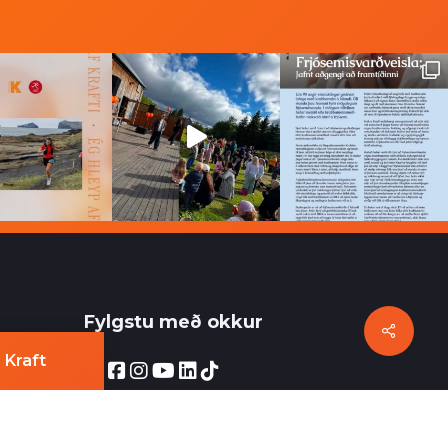
Fylgstu með okkur
Share
 Kraft