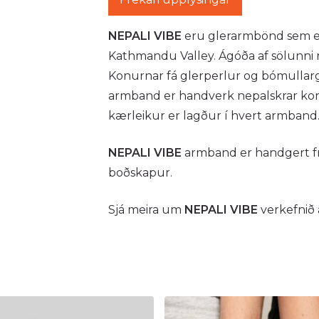
NEPALI VIBE
eru glerarmbönd sem e
Kathmandu Valley. Ágóða af sölunni 
Konurnar fá glerperlur og bómullarg
armband er handverk nepalskrar konu
kærleikur er lagður í hvert armband
NEPALI VIBE
armband er handgert fr
boðskapur.
Sjá meira um
NEPALI VIBE
verkefnið