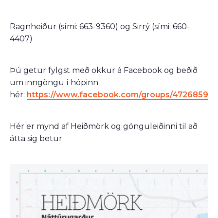
Ragnheiður (sími: 663-9360) og Sirrý (sími: 660-
4407)
Þú getur fylgst með okkur á Facebook og beðið
um inngöngu í hópinn
hér:
https://www.facebook.com/groups/47268590
Hér er mynd af Heiðmörk og gönguleiðinni til að
átta sig betur