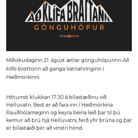
Miðvikudaginn 21. ágúst ætlar gönguhópurinn
Að
klífa brattann
að ganga Vatnahringinn í
Heiðmörkinni.
Hittumst klukkan 17:30 á bílastæðinu við
Helluvatn. Best er að fara inn í Heiðmörkina
Rauðhólameginn og keyra beina leið þar til þú
kemur að brú hjá Helluvatni, ferð yfir brúna og þar
er bílastæði þér að vinstri hönd.