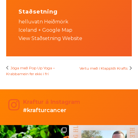
Staðsetning
helluvatn Heiðmörk
Iceland
+ Google Map
View Staðsetning Website
Jóga með Pop Up Yoga –
Vertu með í Klappliði Krafts
Krabbamein fer ekki í frí
Kraftur á Instagram
#krafturcancer