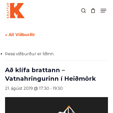
Skip
Men
to
search
Close
main
Menu
content
« All Viðburðir
Þessi viðburður er liðinn.
Að klífa brattann –
Vatnahringurinn í Heiðmörk
21. ágúst 2019 @ 17:30
-
19:30