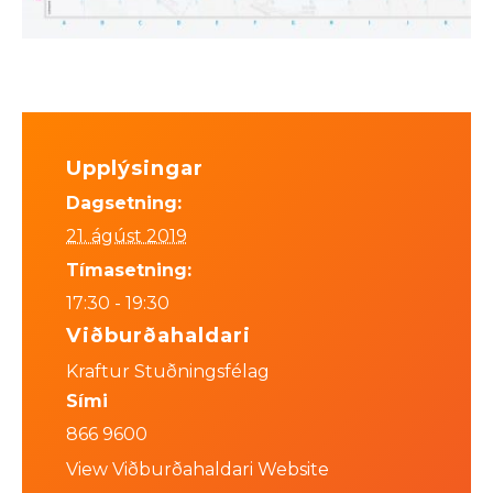
Upplýsingar
Dagsetning:
21. ágúst 2019
Tímasetning:
17:30 - 19:30
Viðburðahaldari
Kraftur Stuðningsfélag
Sími
866 9600
View Viðburðahaldari Website