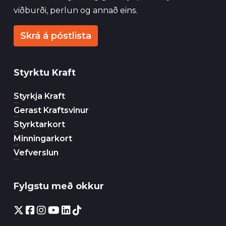
viðburði, perlun og annað eins.
Skrá á póstlista
Styrktu Kraft
Styrkja Kraft
Gerast Kraftsvinur
Styrktarkort
Minningarkort
Vefverslun
Fylgstu með okkur