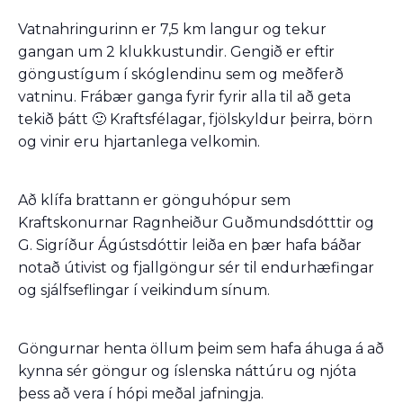
Vatnahringurinn er 7,5 km langur og tekur
gangan um 2 klukkustundir. Gengið er eftir
göngustígum í skóglendinu sem og meðferð
vatninu. Frábær ganga fyrir fyrir alla til að geta
tekið þátt 🙂 Kraftsfélagar, fjölskyldur þeirra, börn
og vinir eru hjartanlega velkomin.
Að klífa brattann er gönguhópur sem
Kraftskonurnar Ragnheiður Guðmundsdótttir og
G. Sigríður Ágústsdóttir leiða en þær hafa báðar
notað útivist og fjallgöngur sér til endurhæfingar
og sjálfseflingar í veikindum sínum.
Göngurnar henta öllum þeim sem hafa áhuga á að
kynna sér göngur og íslenska náttúru og njóta
þess að vera í hópi meðal jafningja.