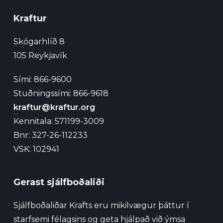
Kraftur
Skógarhlíð 8
105 Reykjavík
Sími: 866-9600
Stuðningssími: 866-9618
kraftur@kraftur.org
Kennitala: 571199-3009
Bnr: 327-26-112233
VSK: 102941
Gerast sjálfboðaliði
Sjálfboðaliðar Krafts eru mikilvægur þáttur í
starfsemi félagsins og geta hjálpað við ýmsa