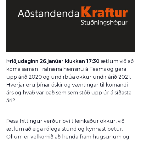
Þriðjudaginn 26.janúar klukkan 17:30
ætlum við að
koma saman í rafræna heiminu á Teams og gera
upp árið 2020 og undirbúa okkur undir árið 2021.
Hverjar eru þínar óskir og væntingar til komandi
árs og hvað var það sem sem stóð upp úr á síðasta
ári?
Þessi hittingur verður því tileinkaður okkur, við
ætlum að eiga rólega stund og kynnast betur.
Öllum er velkomið að henda fram hugsunum og