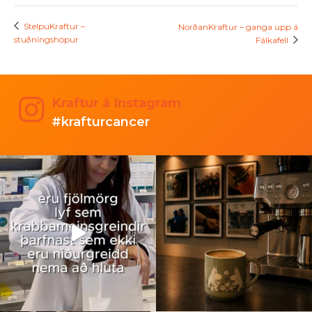
StelpuKraftur –
NorðanKraftur – ganga upp á
stuðningshópur
Fálkafell
Kraftur á Instagram
#krafturcancer