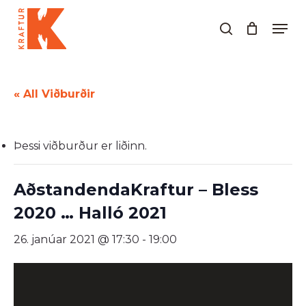
Skip
Men
to
search
Close
main
Menu
content
« All Viðburðir
Þessi viðburður er liðinn.
AðstandendaKraftur – Bless
2020 … Halló 2021
26. janúar 2021 @ 17:30
-
19:00