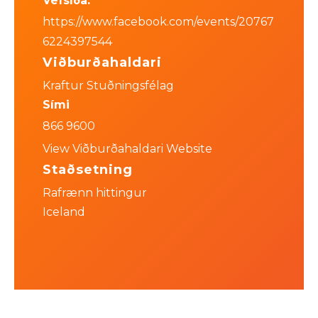
Vefsíða:
https://www.facebook.com/events/20767
6224397544
Viðburðahaldari
Kraftur Stuðningsfélag
Sími
866 9600
View Viðburðahaldari Website
Staðsetning
Rafrænn hittingur
Iceland