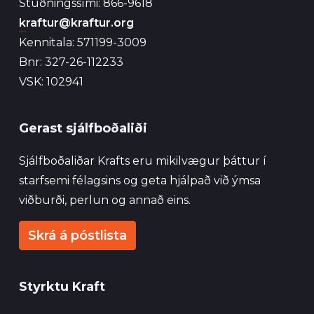
Stuðningssími: 866-9618
kraftur@kraftur.org
Kennitala: 571199-3009
Bnr: 327-26-112233
VSK: 102941
Gerast sjálfboðaliði
Sjálfboðaliðar Krafts eru mikilvægur þáttur í
starfsemi félagsins og geta hjálpað við ýmsa
viðburði, perlun og annað eins.
Skrá á póstlista
Styrktu Kraft