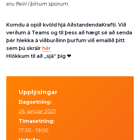
eru fleiri í þínum sporum.
Komdu á opið kvöld hjá AðstandendaKrafti. Við
verðum á Teams og til þess að hægt sé að senda
þér hlekka á viðburðinn þurfum við emailið þitt
sem þú skráir
hér
Hlökkum til að „sjá“ þig ❤
Upplýsingar
Dagsetning:
26. janúar 2021
Tímasetning:
17:30 - 19:00