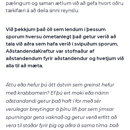
pælingum og saman ætlum við að gefa hvort öðru
tækifæri á að deila sinni reynslu.
Við þekkjum það öll sem lendum í þessum
sporum hversu ómetanlegt það getur verið að
tala við aðra sem hafa verið í svipuðum sporum,
AðstandendaKraftur var stofnaður af
aðstandendum fyrir aðstandendur og hvetjum við
alla til að mæta.
Áttu eða hefur þú átt ástvin sem greinst hefur
með krabbamein? Ef þú ert maki eða náinn
aðstandandi getur það haft í för með sér
verulegar breytingar á þínu lífi þar sem ýmsar
spurningar geta vaknað og getur verið erfitt að
vera til staðar fyrir þig og aðra á sama tíma. Það