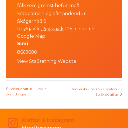
fólk sem greinst hefur með
krabbamein og aðstandendur
Skógarhlíð 8
Reykjavík
,
Reykjavík
105
Iceland
+
Google Map
Sími
8669600
View Staðsetning Website
StelpuKraftur – Dekur
Indverskur hermikappakstur –
jólahittingur
StrákaKraftur
Kraftur á Instagram
#krafturcancer