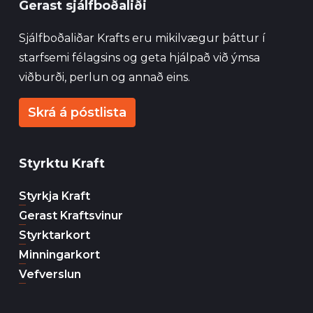
Gerast sjálfboðaliði
Sjálfboðaliðar Krafts eru mikilvægur þáttur í
starfsemi félagsins og geta hjálpað við ýmsa
viðburði, perlun og annað eins.
Skrá á póstlista
Styrktu Kraft
Styrkja Kraft
Gerast Kraftsvinur
Styrktarkort
Minningarkort
Vefverslun