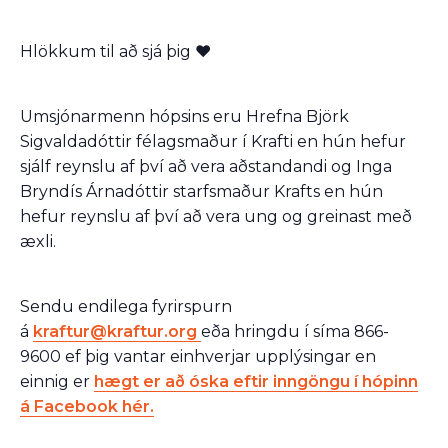
Hlökkum til að sjá þig ❤
Umsjónarmenn hópsins eru Hrefna Björk
Sigvaldadóttir félagsmaður í Krafti en hún hefur
sjálf reynslu af því að vera aðstandandi og Inga
Bryndís Árnadóttir starfsmaður Krafts en hún
hefur reynslu af því að vera ung og greinast með
æxli.
Sendu endilega fyrirspurn
á
kraftur@kraftur.org
eða hringdu í síma 866-
9600 ef þig vantar einhverjar upplýsingar en
einnig er
hægt er að óska eftir inngöngu í hópinn
á Facebook hér.