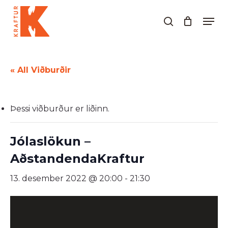
Skip
Men
to
search
Close
main
Menu
content
« All Viðburðir
Þessi viðburður er liðinn.
Jólaslökun –
AðstandendaKraftur
13. desember 2022 @ 20:00
-
21:30