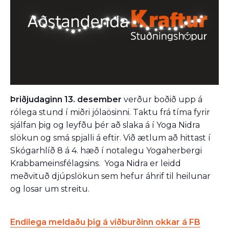
Þriðjudaginn 13. desember
verður boðið upp á
rólega stund í miðri jólaösinni. Taktu frá tíma fyrir
sjálfan þig og leyfðu þér að slaka á í Yoga Nidra
slökun og smá spjalli á eftir. Við ætlum að hittast í
Skógarhlíð 8 á 4. hæð í notalegu Yogaherbergi
Krabbameinsfélagsins. Yoga Nidra er leidd
meðvituð djúpslökun sem hefur áhrif til heilunar
og losar um streitu.
Endilega meldaðu þig á viðburðinn okkar á FB