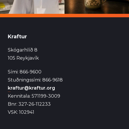
Kraftur
Skógarhlíð 8
105 Reykjavík
Sími: 866-9600
Stuðningssími: 866-9618
kraftur@kraftur.org
Kennitala: 571199-3009
Bnr: 327-26-112233
VSK: 102941