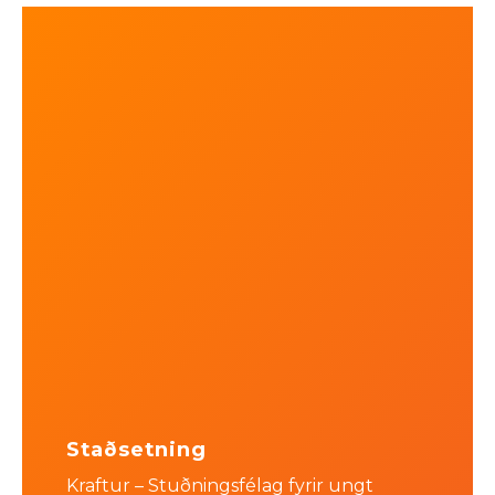
Staðsetning
Kraftur – Stuðningsfélag fyrir ungt