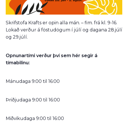
Skrifstofa Krafts er opin alla mán. – fim. frá kl. 9-16.
Lokað verður á föstudögum í júlí og dagana 28.júlí
og 29.júlí.
Opnunartími verður því sem hér segir á
tímabilinu:
Mánudaga 9:00 til 16:00
Þriðjudaga 9:00 til 16:00
Miðvikudaga 9:00 til 16:00