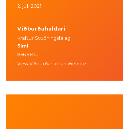
2. júlí 2021
Viðburðahaldari
Kraftur Stuðningsfélag
Sími
866 9600
View Viðburðahaldari Website