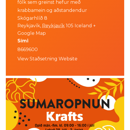
fólk sem greinst hefur með
krabbamein og aðstandendur
Skógarhlíð 8
Reykjavík
,
Reykjavík
105
Iceland
+
Google Map
Sími
8669600
View Staðsetning Website