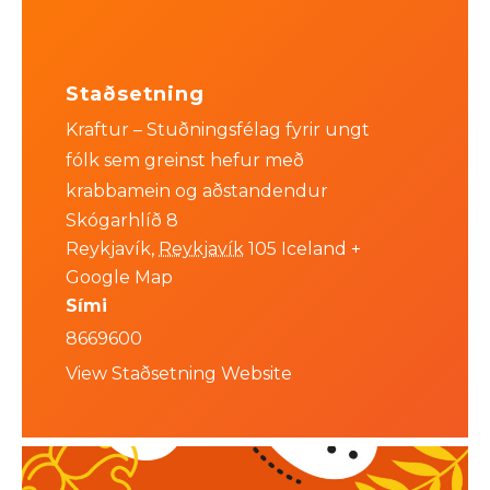
Staðsetning
Kraftur – Stuðningsfélag fyrir ungt
fólk sem greinst hefur með
krabbamein og aðstandendur
Skógarhlíð 8
Reykjavík
,
Reykjavík
105
Iceland
+
Google Map
Sími
8669600
View Staðsetning Website