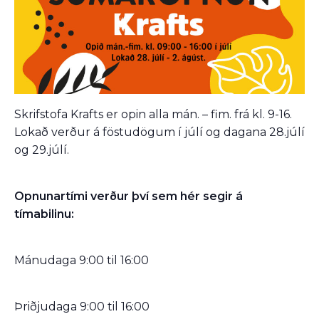
Skrifstofa Krafts er opin alla mán. – fim. frá kl. 9-16.
Lokað verður á föstudögum í júlí og dagana 28.júlí
og 29.júlí.
Opnunartími verður því sem hér segir á
tímabilinu:
Mánudaga 9:00 til 16:00
Þriðjudaga 9:00 til 16:00