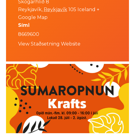
Skógarhlíð 8
Reykjavík
,
Reykjavík
105
Iceland
+
Google Map
Sími
8669600
View Staðsetning Website