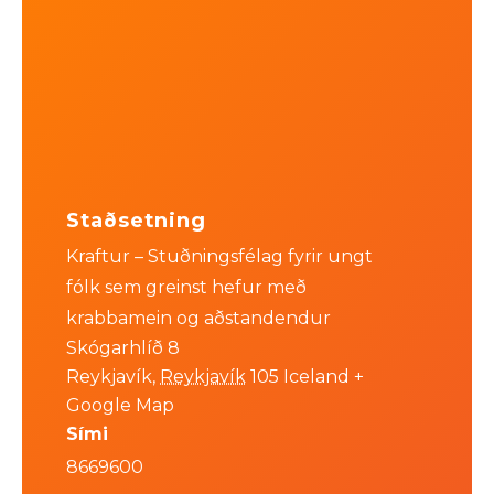
Staðsetning
Kraftur – Stuðningsfélag fyrir ungt
fólk sem greinst hefur með
krabbamein og aðstandendur
Skógarhlíð 8
Reykjavík
,
Reykjavík
105
Iceland
+
Google Map
Sími
8669600