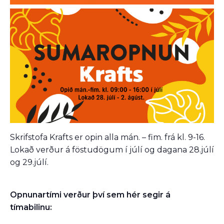
Skrifstofa Krafts er opin alla mán. – fim. frá kl. 9-16.
Lokað verður á föstudögum í júlí og dagana 28.júlí
og 29.júlí.
Opnunartími verður því sem hér segir á
tímabilinu: