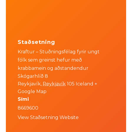
Staðsetning
Kraftur – Stuðningsfélag fyrir ungt
fólk sem greinst hefur með
krabbamein og aðstandendur
Skógarhlíð 8
Reykjavík
,
Reykjavík
105
Iceland
+
Google Map
Sími
8669600
View Staðsetning Website