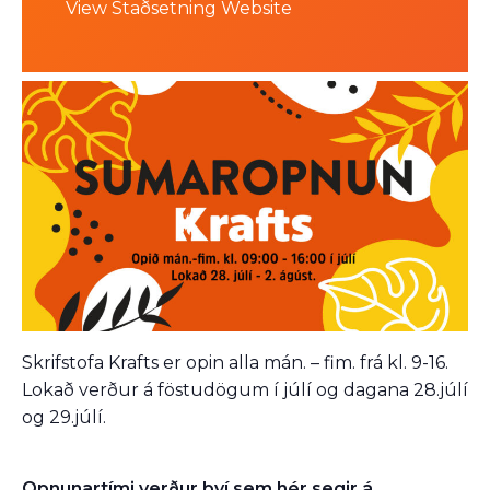
View Staðsetning Website
Skrifstofa Krafts er opin alla mán. – fim. frá kl. 9-16.
Lokað verður á föstudögum í júlí og dagana 28.júlí
og 29.júlí.
Opnunartími verður því sem hér segir á