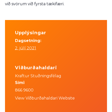
við svörum við fyrsta tækifæri.
Upplýsingar
Dagsetning:
2. júlí 2021
Viðburðahaldari
Kraftur Stuðningsfélag
Sími
866 9600
View Viðburðahaldari Website