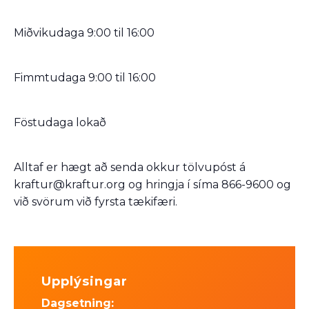
Miðvikudaga 9:00 til 16:00
Fimmtudaga 9:00 til 16:00
Föstudaga lokað
Alltaf er hægt að senda okkur tölvupóst á
kraftur@kraftur.org og hringja í síma 866-9600 og
við svörum við fyrsta tækifæri.
Upplýsingar
Dagsetning: