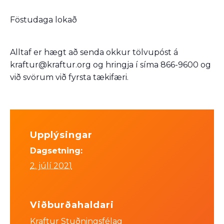
Föstudaga lokað
Alltaf er hægt að senda okkur tölvupóst á
kraftur@kraftur.org og hringja í síma 866-9600 og
við svörum við fyrsta tækifæri.
Upplýsingar
Dagsetning:
2. júlí 2021
Viðburðahaldari
Kraftur Stuðningsfélag