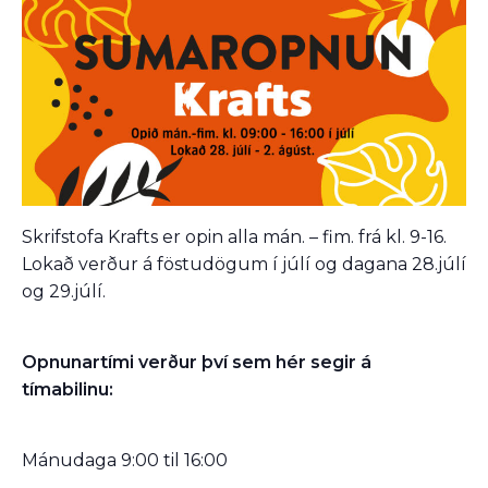
Skrifstofa Krafts er opin alla mán. – fim. frá kl. 9-16.
Lokað verður á föstudögum í júlí og dagana 28.júlí
og 29.júlí.
Opnunartími verður því sem hér segir á
tímabilinu:
Mánudaga 9:00 til 16:00