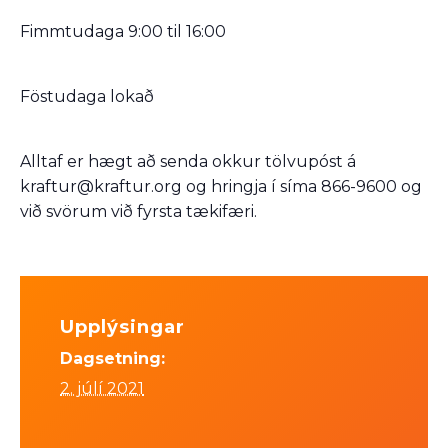
Fimmtudaga 9:00 til 16:00
Föstudaga lokað
Alltaf er hægt að senda okkur tölvupóst á
kraftur@kraftur.org og hringja í síma 866-9600 og
við svörum við fyrsta tækifæri.
Upplýsingar
Dagsetning:
2. júlí 2021