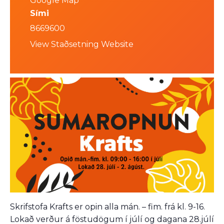
Google Map
Sími
8669600
View Staðsetning Website
Skrifstofa Krafts er opin alla mán. – fim. frá kl. 9-16.
Lokað verður á föstudögum í júlí og dagana 28.júlí