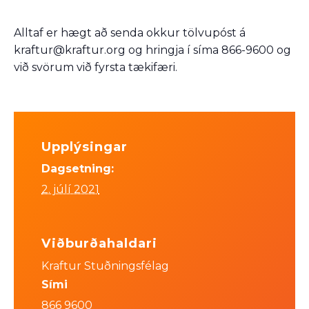
Alltaf er hægt að senda okkur tölvupóst á
kraftur@kraftur.org og hringja í síma 866-9600 og
við svörum við fyrsta tækifæri.
Upplýsingar
Dagsetning:
2. júlí 2021
Viðburðahaldari
Kraftur Stuðningsfélag
Sími
866 9600