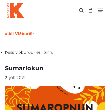
Skip
Men
to
search
Close
main
Menu
content
« All Viðburðir
Þessi viðburður er liðinn.
Sumarlokun
2. júlí 2021