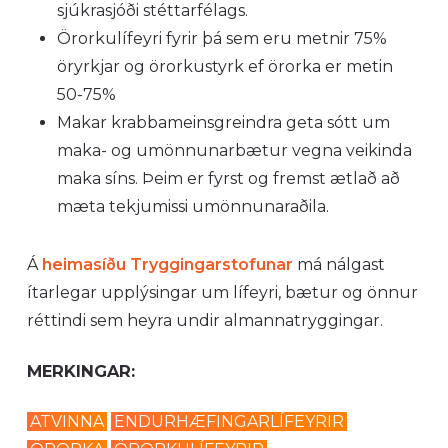
sjúkrasjóði stéttarfélags.
Örorkulífeyri fyrir þá sem eru metnir 75%
öryrkjar og örorkustyrk ef örorka er metin
50-75%
Makar krabbameinsgreindra geta sótt um
maka- og umönnunarbætur vegna veikinda
maka síns. Þeim er fyrst og fremst ætlað að
mæta tekjumissi umönnunaraðila.
Á
heimasíðu Tryggingarstofunar
má nálgast
ítarlegar upplýsingar um lífeyri, bætur og önnur
réttindi sem heyra undir almannatryggingar.
MERKINGAR:
ATVINNA
ENDURHÆFINGARLÍFEYRIR