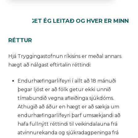
HVERT GET ÉG LEITAÐ OG HVER ER MINN
RÉTTUR
Hjá Tryggingastofnun ríkisins er meðal annars
hægt að nálgast eftirtalin réttindi:
Endurhæfingarlífeyri í allt að 18 mánuði
þegar ljóst er að fólk getur ekki unnið
tímabundið vegna afleiðinga sjúkdóms.
Athugið að áður en hægt er að sækja um
endurhæfingarlífeyri þarf umsækjandi að
hafa fullnýtt réttindi til veikindalauna frá
atvinnurekanda og sjúkradagpeninga frá