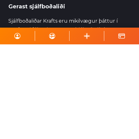
Gerast sjálfboðaliði
Sjálfboðaliðar Krafts eru mikilvægur þáttur í
starfsemi félagsins og geta hjálpað við ýmsa
viðburði, perlun og annað eins.
Skrá á póstlista
Styrktu Kraft
Styrkja Kraft
Gerast Kraftsvinur
Styrktarkort
Minningarkort
Vefverslun