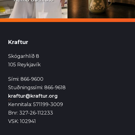
Kraftur
Skógarhlíð 8
105 Reykjavík
Sími: 866-9600
Stuðningssími: 866-9618
kraftur@kraftur.org
Kennitala: 571199-3009
Bnr: 327-26-112233
VSK: 102941