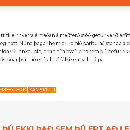
tt til einhverra á meðan á meðferð stóð getur verið erfitt
g og nótt. Núna þegar heim er komið þarftu að standa á 
alda við innkaupin, þrifin eða hvað eina sem þú hefur ekk
toðar því það er fullt af fólki sem vill hjálpa.
SMEÐFERÐ
SAMSKIPTI
 ÞÚ EKKI ÞAÐ SEM ÞÚ ERT AÐ LE