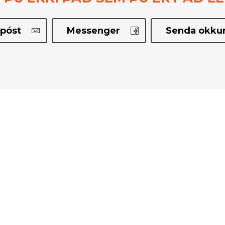
póst
Messenger
Senda okkur