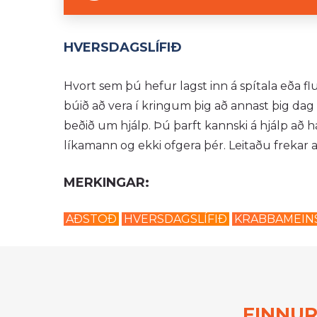
HVERSDAGSLÍFIÐ
Hvort sem þú hefur lagst inn á spítala eða flu
búið að vera í kringum þig að annast þig da
beðið um hjálp. Þú þarft kannski á hjálp að h
líkamann og ekki ofgera þér. Leitaðu frekar aðs
MERKINGAR:
AÐSTOÐ
HVERSDAGSLÍFIÐ
KRABBAMEIN
FINNUR