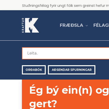
Skip
Stuðningsfélag fyrir ungt fólk sem greinst hef
to
main
content
FRÆÐSLA
FÉLAG
Search
for:
ORÐABÓK
AÐSENDAR SPURNINGAR
ORÐABÓK
AÐSENDAR SPURNINGAR
Ég bý ein(n) o
gert?