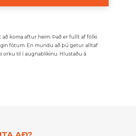
 að koma aftur heim. Það er fullt af fólki
eigin fótum. En mundu að þú getur alltaf
i orku til í augnablikinu. Hlustaðu á
ITA AÐ?