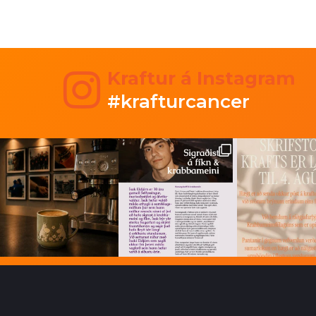
Kraftur á Instagram
#krafturcancer