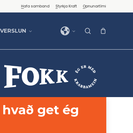
Hafa samband
Styrkja Kraft
Opnunartími
search
FVERSLUN
 hvað get ég