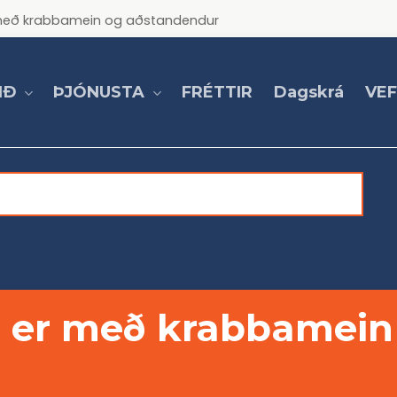
ur með krabbamein og aðstandendur
IÐ
ÞJÓNUSTA
VE
FRÉTTIR
Dagskrá
g er með krabbamein