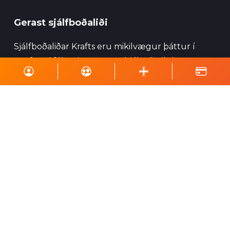
Gerast sjálfboðaliði
Sjálfboðaliðar Krafts eru mikilvægur þáttur í
starfsemi félagsins og geta hjálpað við ýmsa
viðburði, perlun og annað eins.
Skrá á póstlista
Styrktu Kraft
Styrkja Kraft
Gerast Kraftsvinur
Styrktarkort
Minningarkort
Vefverslun