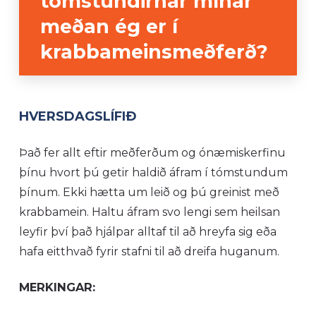
tómstundirnar mínar
meðan ég er í
krabbameinsmeðferð?
HVERSDAGSLÍFIÐ
Það fer allt eftir meðferðum og ónæmiskerfinu
þínu hvort þú getir haldið áfram í tómstundum
þínum. Ekki hætta um leið og þú greinist með
krabbamein. Haltu áfram svo lengi sem heilsan
leyfir því það hjálpar alltaf til að hreyfa sig eða
hafa eitthvað fyrir stafni til að dreifa huganum.
MERKINGAR: