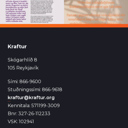
Kraftur
Skógarhlíð 8
105 Reykjavík
Sími: 866-9600
Stuðningssími: 866-9618
kraftur@kraftur.org
Kennitala: 571199-3009
Bnr: 327-26-112233
VSK: 102941