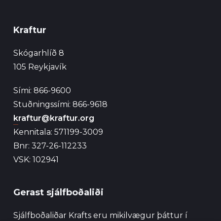
Kraftur
Skógarhlíð 8
105 Reykjavík
Sími: 866-9600
Stuðningssími: 866-9618
kraftur@kraftur.org
Kennitala: 571199-3009
Bnr: 327-26-112233
VSK: 102941
Gerast sjálfboðaliði
Sjálfboðaliðar Krafts eru mikilvægur þáttur í