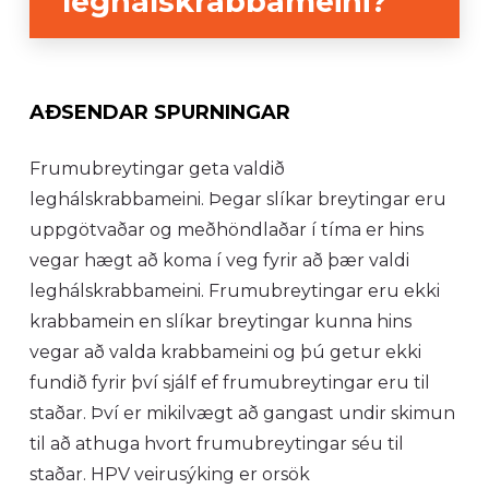
leghálskrabbameini?
AÐSENDAR SPURNINGAR
Frumubreytingar geta valdið
leghálskrabbameini. Þegar slíkar breytingar eru
uppgötvaðar og meðhöndlaðar í tíma er hins
vegar hægt að koma í veg fyrir að þær valdi
leghálskrabbameini. Frumubreytingar eru ekki
krabbamein en slíkar breytingar kunna hins
vegar að valda krabbameini og þú getur ekki
fundið fyrir því sjálf ef frumubreytingar eru til
staðar. Því er mikilvægt að gangast undir skimun
til að athuga hvort frumubreytingar séu til
staðar. HPV veirusýking er orsök