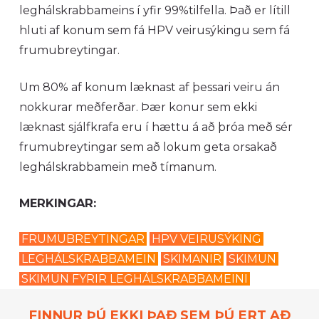
leghálskrabbameins í yfir 99%tilfella. Það er lítill
hluti af konum sem fá HPV veirusýkingu sem fá
frumubreytingar.
Um 80% af konum læknast af þessari veiru án
nokkurar meðferðar. Þær konur sem ekki
læknast sjálfkrafa eru í hættu á að þróa með sér
frumubreytingar sem að lokum geta orsakað
leghálskrabbamein með tímanum.
MERKINGAR:
FRUMUBREYTINGAR
HPV VEIRUSÝKING
LEGHÁLSKRABBAMEIN
SKIMANIR
SKIMUN
SKIMUN FYRIR LEGHÁLSKRABBAMEINI
FINNUR ÞÚ EKKI ÞAÐ SEM ÞÚ ERT AÐ