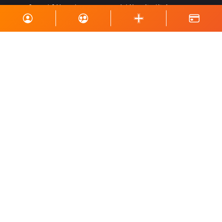
starfsemi félagsins og geta hjálpað við ýmsa
viðburði, perlun og annað eins.
Skrá á póstlista
Styrktu Kraft
Styrkja Kraft
Gerast Kraftsvinur
Styrktarkort
Minningarkort
Vefverslun
Fylgstu með okkur