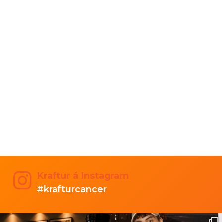
Kraftur á Instagram
#krafturcancer