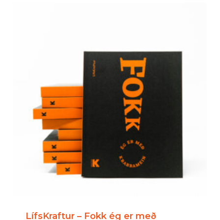
LífsKraftur – Fokk ég er með