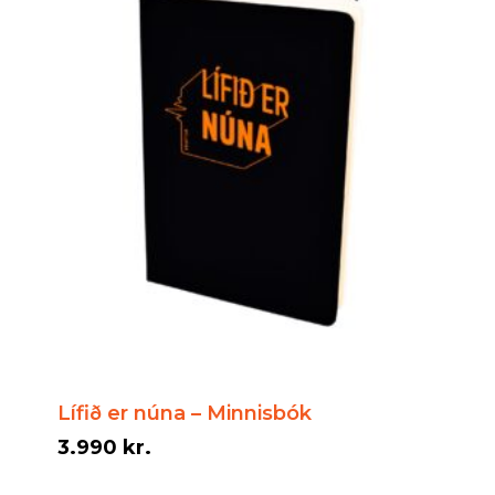
Lífið er núna – Minnisbók
3.990
kr.
3.990
kr.