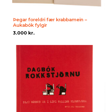
Þegar foreldri fær krabbamein –
Aukabók fylgir
3.000
kr.
3.000
kr.