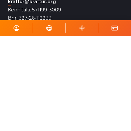
kraftur@kraftur.org
Kennitala: 571199-3009
Bnr: 327-26-112233
VSK: 102941
Gerast sjálfboðaliði
Sjálfboðaliðar Krafts eru mikilvægur þáttur í
starfsemi félagsins og geta hjálpað við ýmsa
viðburði, perlun og annað eins.
Skrá á póstlista
Styrktu Kraft
Styrkja Kraft