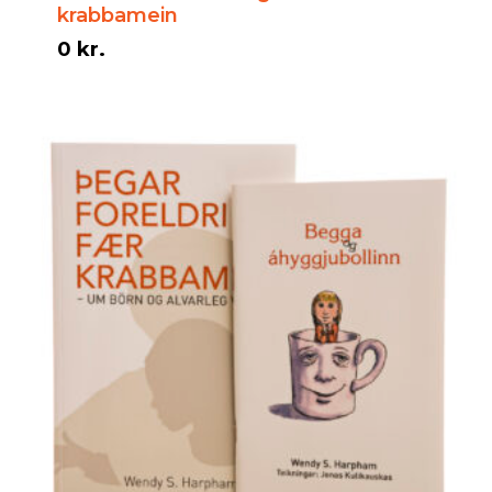
krabbamein
0
kr.
0
kr.