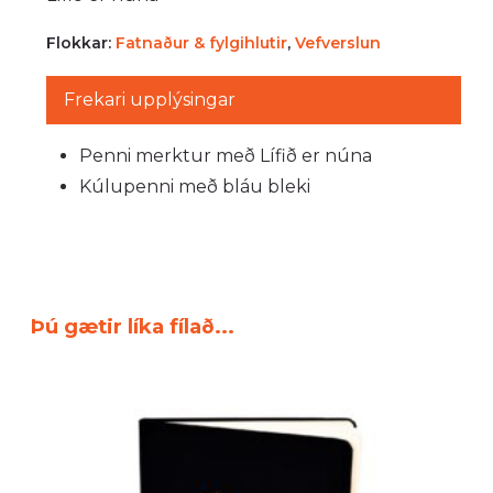
Flokkar:
Fatnaður & fylgihlutir
,
Vefverslun
Frekari upplýsingar
Penni merktur með Lífið er núna
Kúlupenni með bláu bleki
Þú gætir líka fílað...