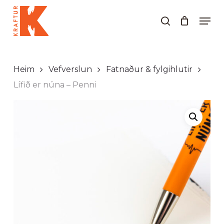
Skip
Men
to
search
Close
main
Menu
content
Heim
Vefverslun
Fatnaður & fylgihlutir
Lífið er núna – Penni