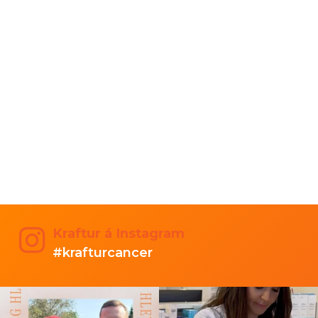
Kraftur á Instagram
#krafturcancer