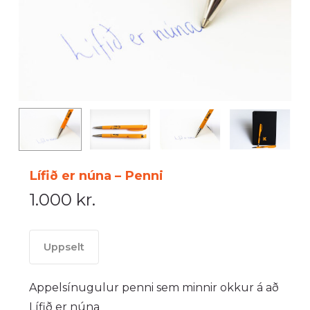
Lífið er núna – Penni
1.000
kr.
Uppselt
Appelsínugulur penni sem minnir okkur á að
Lífið er núna