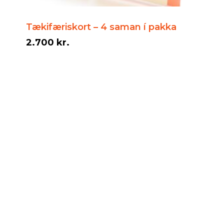
Tækifæriskort – 4 saman í pakka
2.700
kr.
2.700
kr.