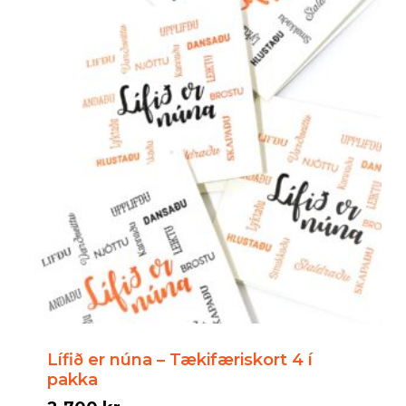
Lífið er núna – Tækifæriskort 4 í
pakka