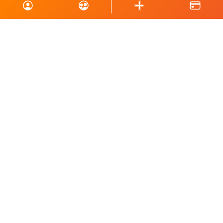
viðburði, perlun og annað eins.
Skrá á póstlista
Styrktu Kraft
Styrkja Kraft
Gerast Kraftsvinur
Styrktarkort
Minningarkort
Vefverslun
Fylgstu með okkur