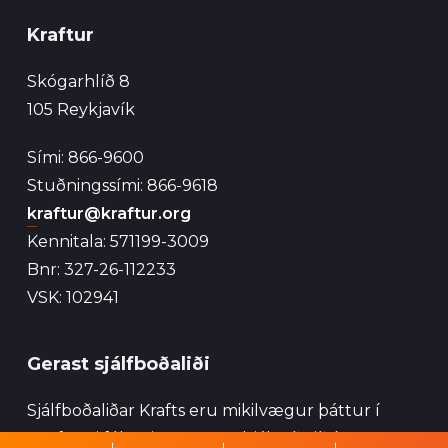
Kraftur
Skógarhlíð 8
105 Reykjavík
Sími: 866-9600
Stuðningssími: 866-9618
kraftur@kraftur.org
Kennitala: 571199-3009
Bnr: 327-26-112233
VSK: 102941
Gerast sjálfboðaliði
Sjálfboðaliðar Krafts eru mikilvægur þáttur í
starfsemi félagsins og geta hjálpað við ýmsa