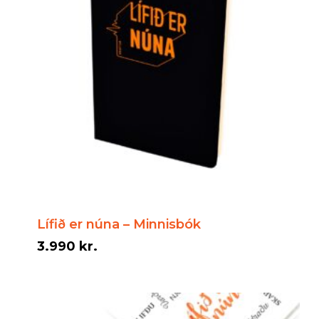
Lífið er núna – Minnisbók
3.990
kr.
3.990
kr.