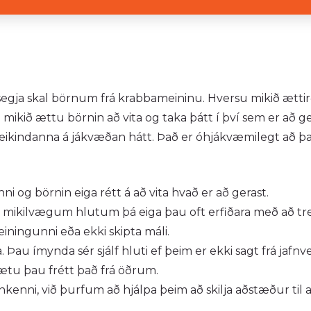
 segja skal börnum frá krabbameininu. Hversu mikið ættir
ikið ættu börnin að vita og taka þátt í því sem er að ger
veikindanna á jákvæðan hátt. Það er óhjákvæmilegt að þau
ni og börnin eiga rétt á að vita hvað er að gerast.
d mikilvægum hlutum þá eiga þau oft erfiðara með að tr
einingunni eða ekki skipta máli.
Þau ímynda sér sjálf hluti ef þeim er ekki sagt frá jafnv
gætu þau frétt það frá öðrum.
enni, við þurfum að hjálpa þeim að skilja aðstæður til a