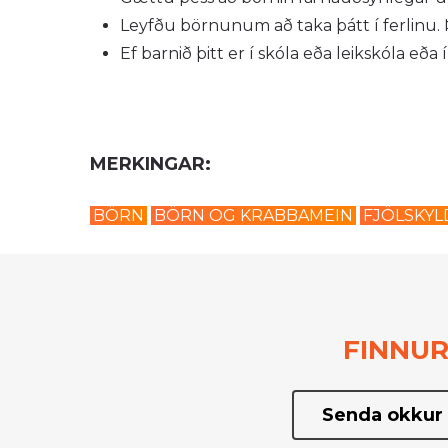
Leyfðu börnunum að taka þátt í ferlinu. 
Ef barnið þitt er í skóla eða leikskóla eða
MERKINGAR:
BÖRN
BÖRN OG KRABBAMEIN
FJÖLSKYL
FINNUR
Senda okkur 