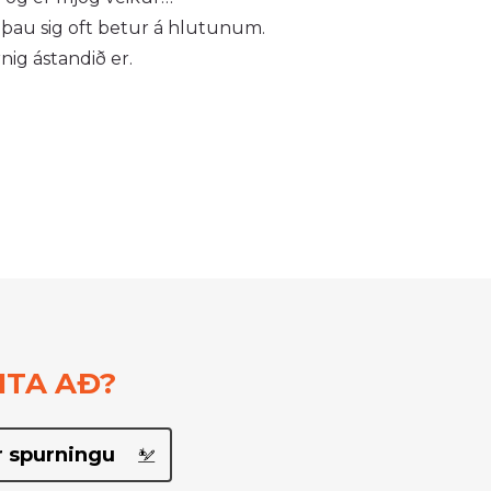
 þau sig oft betur á hlutunum.
rnig ástandið er.
ITA AÐ?
 spurningu