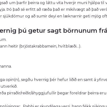
um þarfir þeirra og láttu vita hverjir muni hjálpa til v
ja. Þó það sé erfitt að ræða það er mikilvægt að það verð
 sjúkdómur og að sumir deyi en læknarnir geti mjög oft
hvernig þú getur sagt börnunum f
um.
n heitir (brjóstakrabbamein, hvítblæði…).
rnanna.
lega opin(n), segðu hvernig þér hefur liðið en samt á yfir
lutverkið.
 pirraðir/reiðir/áhyggjufullir þegar foreldrar þeirra eru
plýsingar: „Pabbi er skyndilega verri, hann fékk sýking