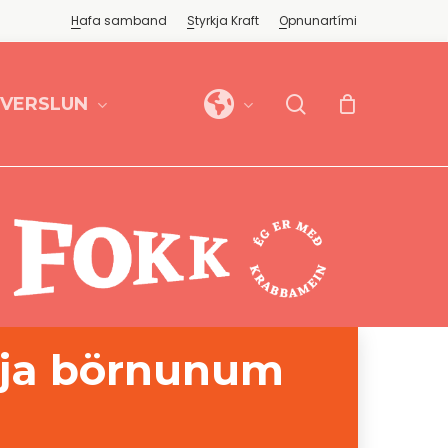
Hafa samband
Styrkja Kraft
Opnunartími
search
FVERSLUN
egja börnunum