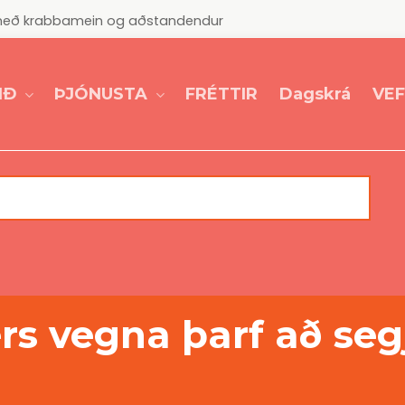
ur með krabbamein og aðstandendur
IÐ
ÞJÓNUSTA
VE
FRÉTTIR
Dagskrá
ers vegna þarf að s