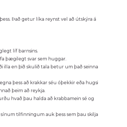
ess. Það getur líka reynst vel að útskýra á
egt líf barnsins.
gefa þægilegt svar sem huggar.
i illa en þið skulið tala betur um það seinna
vegna þess að krakkar séu óþekkir eða hugsi
nnað þeim að reykja.
purðu hvað þau halda að krabbamein sé og
á sínum tilfinningum auk þess sem þau skilja