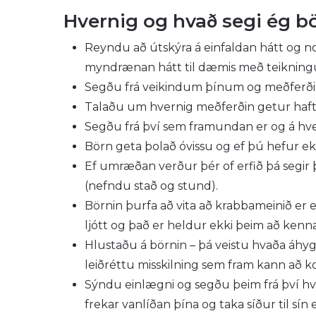
Hvernig og hvað segi ég
Reyndu að útskýra á einfaldan hátt og not
myndrænan hátt til dæmis með teikning
Segðu frá veikindum þínum og meðferðin
Talaðu um hvernig meðferðin getur haft áh
Segðu frá því sem framundan er og á hver
Börn geta þolað óvissu og ef þú hefur ek
Ef umræðan verður þér of erfið þá segir þ
(nefndu stað og stund).
Börnin þurfa að vita að krabbameinið er 
ljótt og það er heldur ekki þeim að kenna
Hlustaðu á börnin – þá veistu hvaða áhy
leiðréttu misskilning sem fram kann að k
Sýndu einlægni og segðu þeim frá því hver
frekar vanlíðan þína og taka síður til sín e