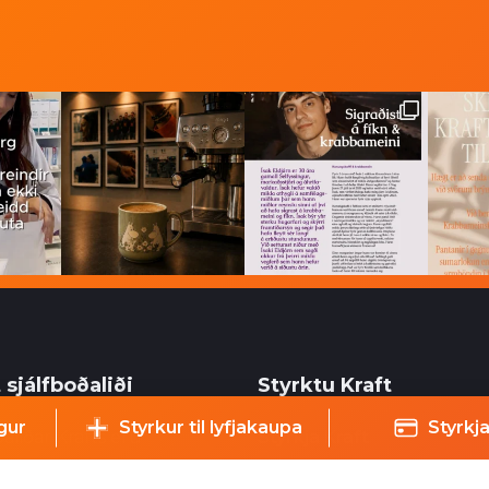
 sjálfboðaliði
Styrktu Kraft
gur
Styrkur til lyfjakaupa
Styrkja
aliðar Krafts eru
Styrkja Kraft
gur þáttur í starfsemi
Gerast Kraftsvinur