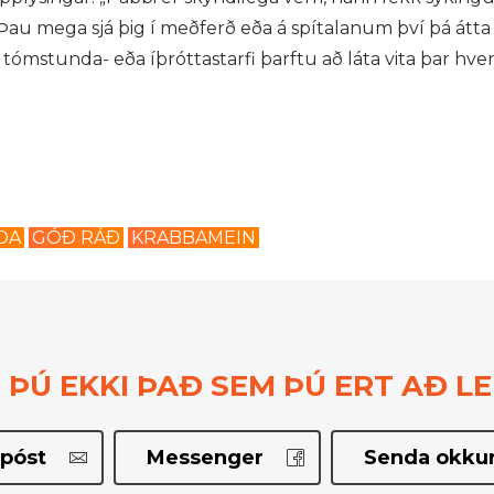
Þau mega sjá þig í meðferð eða á spítalanum því þá átta
 í tómstunda- eða íþróttastarfi þarftu að láta vita þar hve
DA
GÓÐ RÁÐ
KRABBAMEIN
 ÞÚ EKKI ÞAÐ SEM ÞÚ ERT AÐ LE
póst
Messenger
Senda okkur