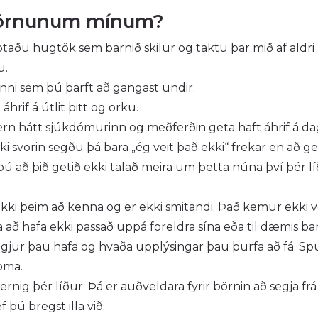
 börnunum mínum?
aðu hugtök sem barnið skilur og taktu þar mið af aldri þ
u.
ni sem þú þarft að gangast undir.
rif á útlit þitt og orku.
n hátt sjúkdómurinn og meðferðin geta haft áhrif á dagl
ki svörin segðu þá bara „ég veit það ekki“ frekar en að 
ú að þið getið ekki talað meira um þetta núna því þér líð
ekki þeim að kenna og er ekki smitandi. Það kemur ekki 
 að hafa ekki passað uppá foreldra sína eða til dæmis ba
ggjur þau hafa og hvaða upplýsingar þau þurfa að fá. S
oma.
nig þér líður. Þá er auðveldara fyrir börnin að segja fr
f þú bregst illa við.