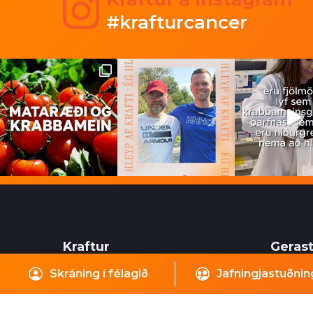
#krafturcancer
Kraftur
Gerast
Skráning í félagið
Jafningjastuðnin
Skógarhlíð 8
Sjálfboð
105 Reykjavík
mikilvæ