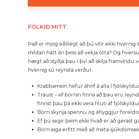
FÓLKIÐ MITT
Það er mjög eðlilegt að þú vitir ekki hvernig
mildan hátt án þess að vekja ótta? Og hversu m
hægt að styðja þau í því að skilja framvindu 
hvernig sú reynsla verður.
Krabbamein hefur áhrif á alla í fjölskyldun
Traust – ef börnin finna að þau eru leyn
finnst þau þá ekki vera hluti af fjölskyldu
Börn skynja spennu og áhyggjur foreldra. 
Ef þú segir þeim ekki hvað er að gerast 
Börn eiga erfitt með að meta sjúkdómseink