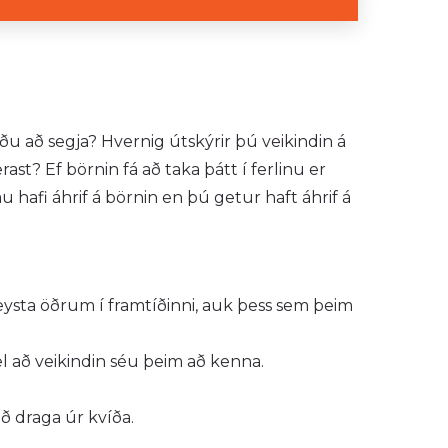
ðu að segja? Hvernig útskýrir þú veikindin á
ast? Ef börnin fá að taka þátt í ferlinu er
 hafi áhrif á börnin en þú getur haft áhrif á
eysta öðrum í framtíðinni, auk þess sem þeim
el að veikindin séu þeim að kenna.
ð draga úr kvíða.