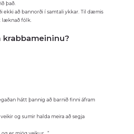
ið það.
i ekki að bannorði í samtali ykkar. Til dæmis
 læknað fólk.
rá krabbameininu?
vegaðan hátt þannig að barnið finni áfram
 veikir og sumir halda meira að segja
u og er mjög veikur…“