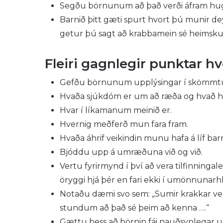
Segðu börnunum að það verði áfram hugsað 
Barnið þitt gæti spurt hvort þú munir dey
getur þú sagt að krabbamein sé heimskur
Fleiri gagnlegir punktar 
Gefðu börnunum upplýsingar í skömmt
Hvaða sjúkdóm er um að ræða og hvað han
Hvar í líkamanum meinið er.
Hvernig meðferð mun fara fram.
Hvaða áhrif veikindin munu hafa á líf ba
Bjóddu upp á umræðuna við og við.
Vertu fyrirmynd í því að vera tilfinninga
öryggi hjá þér en fari ekki í umönnunarh
Notaðu dæmi svo sem: „Sumir krakkar verða
stundum að það sé þeim að kenna ….“
Gættu þess að börnin fái nauðsynlegar up