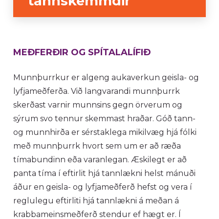
tannskemmdir
MEÐFERÐIR OG SPÍTALALÍFIÐ
Munnþurrkur er algeng aukaverkun geisla- og
lyfjameðferða. Við langvarandi munnþurrk
skerðast varnir munnsins gegn örverum og
sýrum svo tennur skemmast hraðar. Góð tann-
og munnhirða er sérstaklega mikilvæg hjá fólki
með munnþurrk hvort sem um er að ræða
tímabundinn eða varanlegan. Æskilegt er að
panta tíma í eftirlit hjá tannlækni helst mánuði
áður en geisla- og lyfjameðferð hefst og vera í
reglulegu eftirliti hjá tannlækni á meðan á
krabbameinsmeðferð stendur ef hægt er. Í