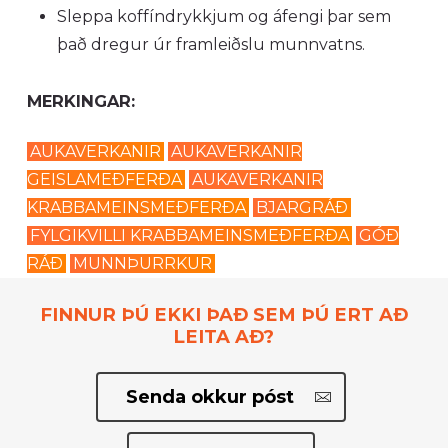
Sleppa koffíndrykkjum og áfengi þar sem
það dregur úr framleiðslu munnvatns.
MERKINGAR:
AUKAVERKANIR
AUKAVERKANIR
GEISLAMEÐFERÐA
AUKAVERKANIR
KRABBAMEINSMEÐFERÐA
BJARGRÁÐ
FYLGIKVILLI KRABBAMEINSMEÐFERÐA
GÓÐ
RÁÐ
MUNNÞURRKUR
FINNUR ÞÚ EKKI ÞAÐ SEM ÞÚ ERT AÐ
LEITA AÐ?
Senda okkur póst