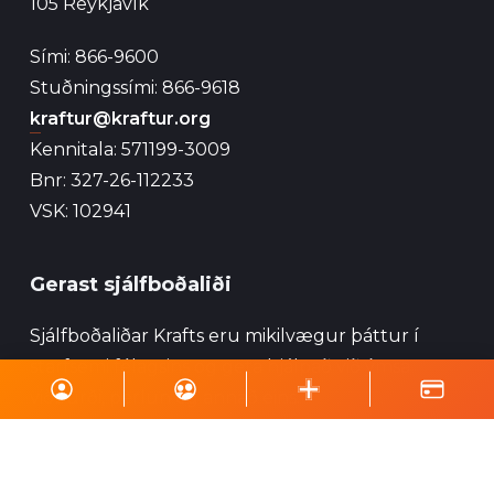
105 Reykjavík
Sími: 866-9600
Stuðningssími: 866-9618
kraftur@kraftur.org
Kennitala: 571199-3009
Bnr: 327-26-112233
VSK: 102941
Gerast sjálfboðaliði
Sjálfboðaliðar Krafts eru mikilvægur þáttur í
starfsemi félagsins og geta hjálpað við ýmsa
viðburði, perlun og annað eins.
Skrá á póstlista