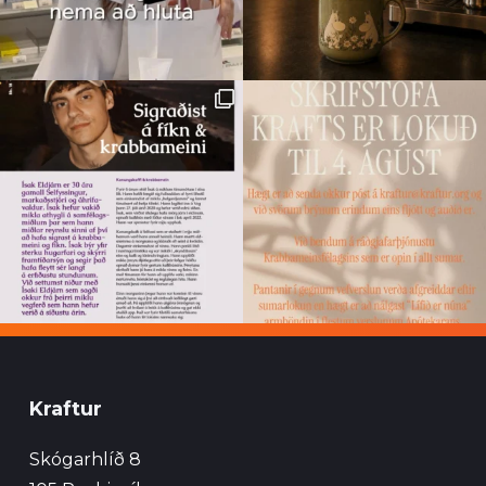
Kraftur
Skógarhlíð 8