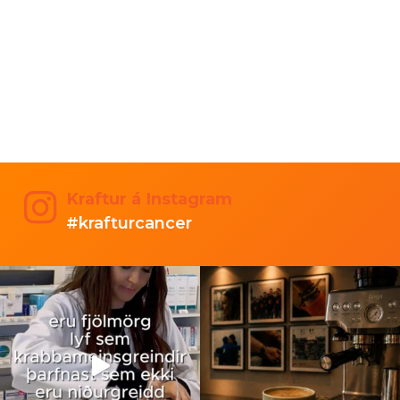
Kraftur á Instagram
#krafturcancer