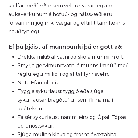
kjölfar meðferðar sem veldur varanlegum
aukaverkunum á höfuð- og hálssvæði eru
forvarnir mjög mikilvægar og eftirlit tannlæknis
nauðsynlegt.
Ef þú þjáist af munnþurrki þá er gott að:
Drekka mikið af vatni og skola munninn oft.
Smyrja gervimunnvatni á munnslímhúð með
reglulegu millibili og alltaf fyrir svefn.
Nota Efamol-olíu.
Tyggja sykurlaust tyggjó eða sjúga
sykurlausar bragðtöflur sem finna má í
apótekum.
Fá sér sykurlaust nammi eins og Ópal, Tópas
og brjóstsykur.
Sjúga mulinn klaka og frosna ávaxtabita.