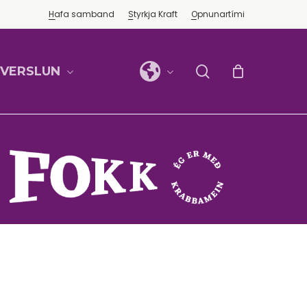
Hafa samband
Styrkja Kraft
Opnunartími
search
FVERSLUN