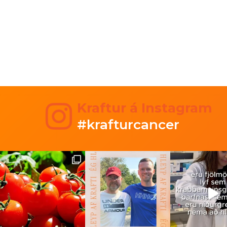
Kraftur á Instagram
#krafturcancer