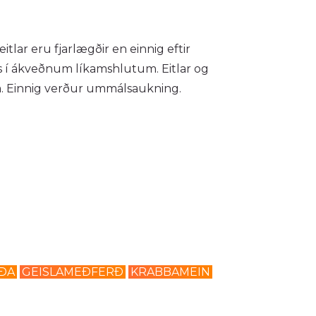
ar eru fjarlægðir en einnig eftir
 í ákveðnum líkamshlutum. Eitlar og
a. Einnig verður ummálsaukning.
RÐA
GEISLAMEÐFERÐ
KRABBAMEIN