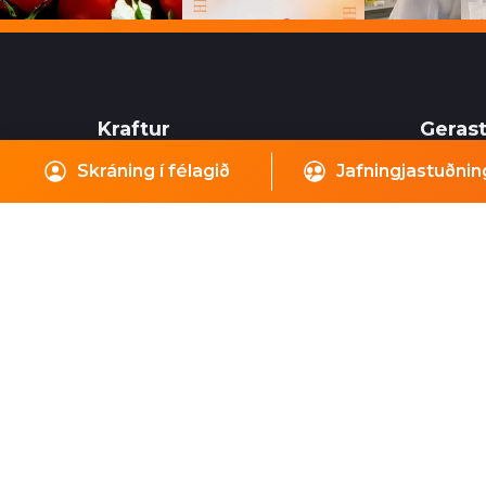
Kraftur
Gerast
Skráning í félagið
Jafningjastuðnin
Skógarhlíð 8
Sjálfboð
105 Reykjavík
mikilvæ
félagsi
Sími: 866-9600
viðburð
Stuðningssími: 866-9618
kraftur@kraftur.org
Skrá 
Kennitala: 571199-3009
Bnr: 327-26-112233
VSK: 102941