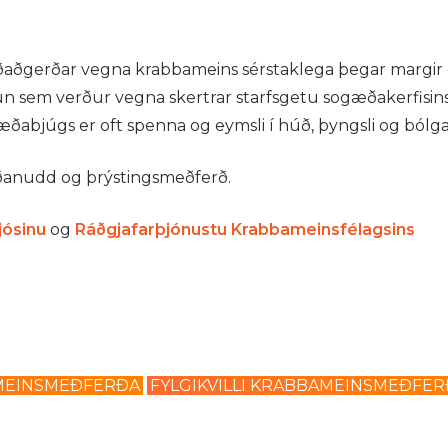
ðgerðar vegna krabbameins sérstaklega þegar margir eitl
 sem verður vegna skertrar starfsgetu sogæðakerfisins
abjúgs er oft spenna og eymsli í húð, þyngsli og bólg
ðanudd og þrýstingsmeðferð.
jósinu
og
Ráðgjafarþjónustu Krabbameinsfélagsins
MEINSMEÐFERÐA
FYLGIKVILLI KRABBAMEINSMEÐFE