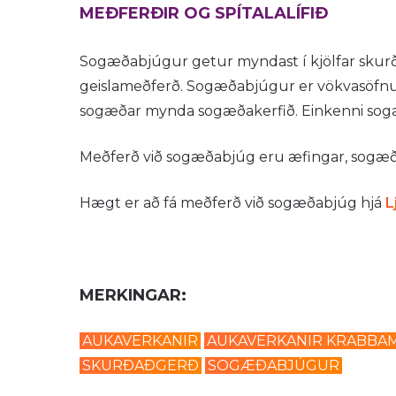
MEÐFERÐIR OG SPÍTALALÍFIÐ
Sogæðabjúgur getur myndast í kjölfar skurða
geislameðferð. Sogæðabjúgur er vökvasöfnun
sogæðar mynda sogæðakerfið. Einkenni sogæð
Meðferð við sogæðabjúg eru æfingar, sogæ
Hægt er að fá meðferð við sogæðabjúg hjá
L
MERKINGAR:
AUKAVERKANIR
AUKAVERKANIR KRABBA
SKURÐAÐGERÐ
SOGÆÐABJÚGUR