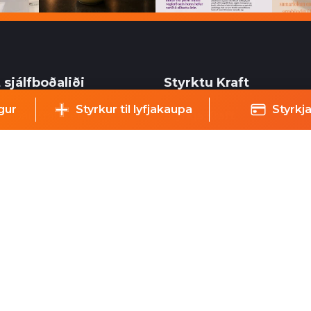
 sjálfboðaliði
Styrktu Kraft
gur
Styrkur til lyfjakaupa
Styrkja
aliðar Krafts eru
Styrkja Kraft
gur þáttur í starfsemi
Gerast Kraftsvinur
ns og geta hjálpað við ýmsa
Styrktarkort
i, perlun og annað eins.
Minningarkort
Vefverslun
á póstlista