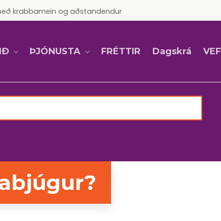
ur með krabbamein og aðstandendur
IÐ
ÞJÓNUSTA
VE
FRÉTTIR
Dagskrá
abjúgur?