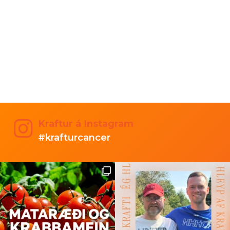
Kraftur á Instagram
#krafturcancer