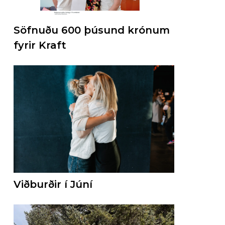
Söfnuðu 600 þúsund krónum
fyrir Kraft
Viðburðir í Júní