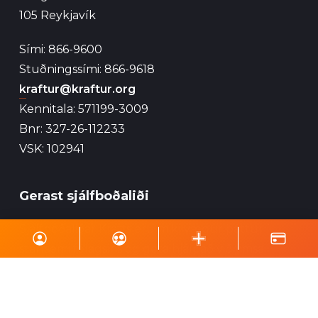
105 Reykjavík
Sími: 866-9600
Stuðningssími: 866-9618
kraftur@kraftur.org
Kennitala: 571199-3009
Bnr: 327-26-112233
VSK: 102941
Gerast sjálfboðaliði
Sjálfboðaliðar Krafts eru mikilvægur þáttur í
starfsemi félagsins og geta hjálpað við ýmsa
viðburði, perlun og annað eins.
Skrá á póstlista