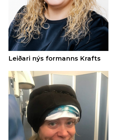
Leiðari nýs formanns Krafts