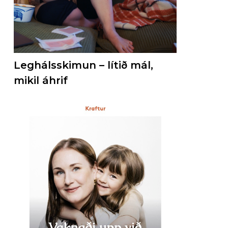
Leghálsskimun – lítið mál,
mikil áhrif