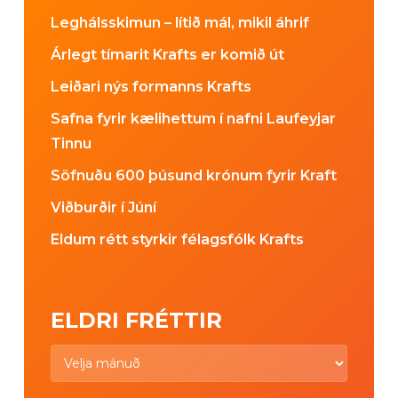
Leghálsskimun – lítið mál, mikil áhrif
Árlegt tímarit Krafts er komið út
Leiðari nýs formanns Krafts
Safna fyrir kælihettum í nafni Laufeyjar
Tinnu
Söfnuðu 600 þúsund krónum fyrir Kraft
Viðburðir í Júní
Eldum rétt styrkir félagsfólk Krafts
ELDRI FRÉTTIR
Eldri
fréttir