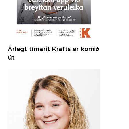
Árlegt tímarit Krafts er komið
út