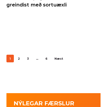
greindist með sortuæxli
1
2
3
…
6
Næst
NÝLEGAR FÆRSLUR