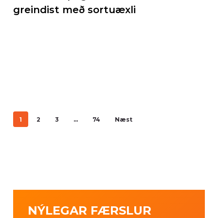
greindist með sortuæxli
1
2
3
…
74
Næst
NÝLEGAR FÆRSLUR