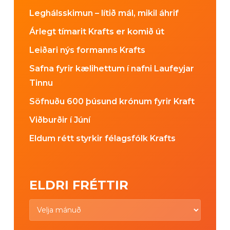
Leghálsskimun – lítið mál, mikil áhrif
Árlegt tímarit Krafts er komið út
Leiðari nýs formanns Krafts
Safna fyrir kælihettum í nafni Laufeyjar
Tinnu
Söfnuðu 600 þúsund krónum fyrir Kraft
Viðburðir í Júní
Eldum rétt styrkir félagsfólk Krafts
ELDRI FRÉTTIR
Eldri
fréttir