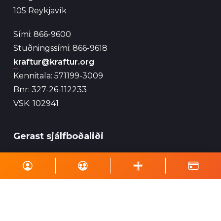
105 Reykjavík
Sími: 866-9600
Stuðningssími: 866-9618
kraftur@kraftur.org
Kennitala: 571199-3009
Bnr: 327-26-112233
VSK: 102941
Gerast sjálfboðaliði
Sjálfboðaliðar Krafts eru mikilvægur þáttur í
starfsemi félagsins og geta hjálpað við ýmsa
viðburði, perlun og annað eins.
Skrá á póstlista