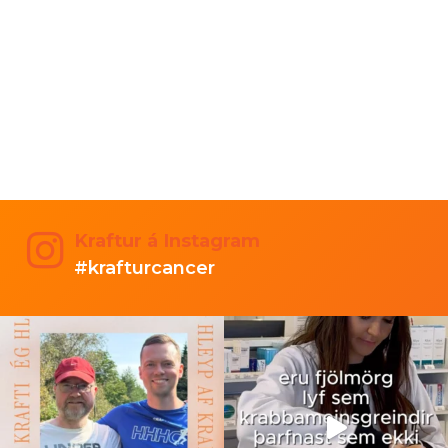
Kraftur á Instagram
#krafturcancer