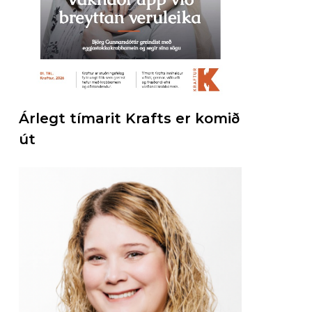
Árlegt tímarit Krafts er komið
út