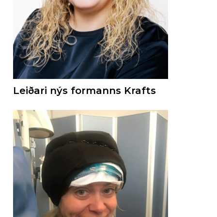
Leiðari nýs formanns Krafts