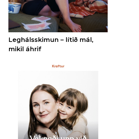
Leghálsskimun – lítið mál,
mikil áhrif