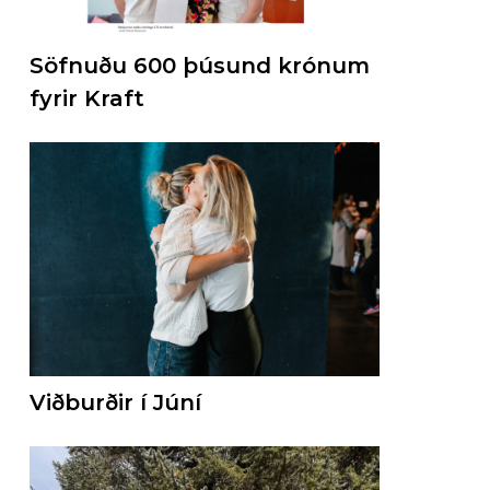
Söfnuðu 600 þúsund krónum
fyrir Kraft
Viðburðir í Júní