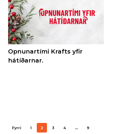
Opnunartími Krafts yfir
hátíðarnar.
Fyrri
1
2
3
4
…
9