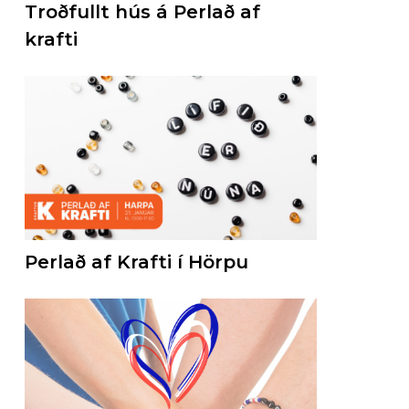
Troðfullt hús á Perlað af
krafti
Perlað af Krafti í Hörpu