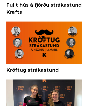
Fullt hús á fjórðu strákastund
Krafts
Kröftug strákastund