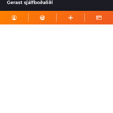
Gerast sjálfboðaliði
Sjálfboðaliðar Krafts eru mikilvægur þáttur í
starfsemi félagsins og geta hjálpað við ýmsa
viðburði, perlun og annað eins.
Skrá á póstlista
Styrktu Kraft
Styrkja Kraft
Gerast Kraftsvinur
Styrktarkort
Minningarkort
Vefverslun