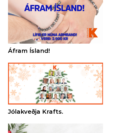
Áfram Ísland!
Jólakveðja Krafts.