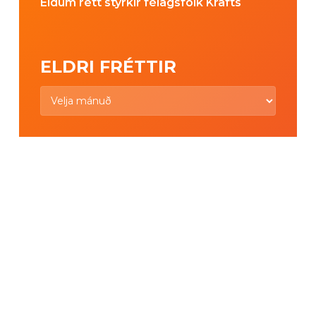
Eldum rétt styrkir félagsfólk Krafts
ELDRI FRÉTTIR
Eldri
fréttir