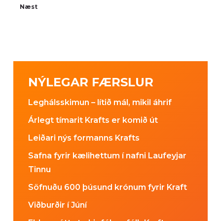
Næst
NÝLEGAR FÆRSLUR
Leghálsskimun – lítið mál, mikil áhrif
Árlegt tímarit Krafts er komið út
Leiðari nýs formanns Krafts
Safna fyrir kælihettum í nafni Laufeyjar
Tinnu
Söfnuðu 600 þúsund krónum fyrir Kraft
Viðburðir í Júní