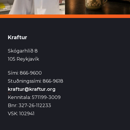
Kraftur
Skógarhlíð 8
105 Reykjavík
Sími: 866-9600
Stuðningssími: 866-9618
kraftur@kraftur.org
Kennitala: 571199-3009
Bnr: 327-26-112233
VSK: 102941