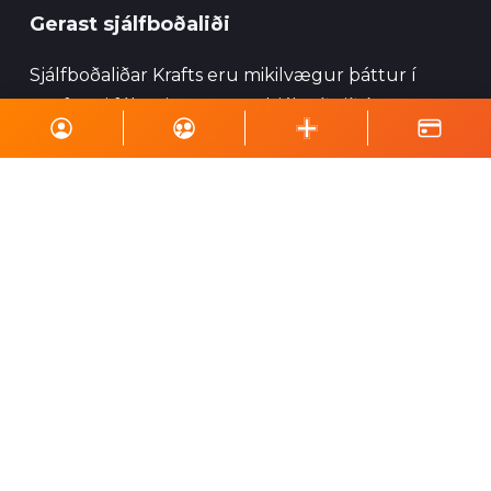
Gerast sjálfboðaliði
Sjálfboðaliðar Krafts eru mikilvægur þáttur í
starfsemi félagsins og geta hjálpað við ýmsa
viðburði, perlun og annað eins.
Skrá á póstlista
Styrktu Kraft
Styrkja Kraft
Gerast Kraftsvinur
Styrktarkort
Minningarkort
Vefverslun