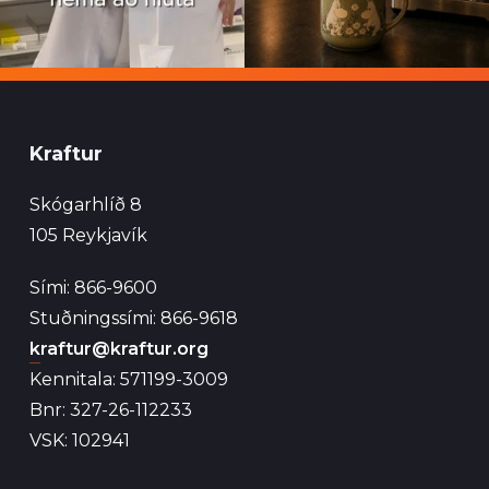
Kraftur
Skógarhlíð 8
105 Reykjavík
Sími: 866-9600
Stuðningssími: 866-9618
kraftur@kraftur.org
Kennitala: 571199-3009
Bnr: 327-26-112233
VSK: 102941