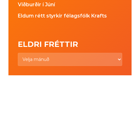
Viðburðir í Júní
Eldum rétt styrkir félagsfólk Krafts
ELDRI FRÉTTIR
Eldri
fréttir