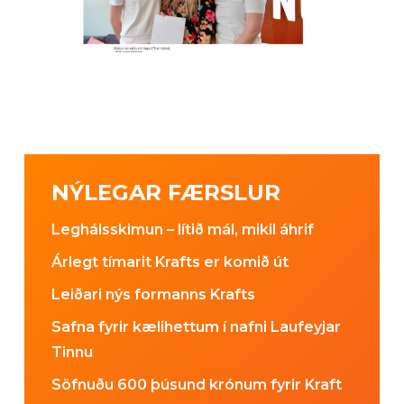
NÝLEGAR FÆRSLUR
Leghálsskimun – lítið mál, mikil áhrif
Árlegt tímarit Krafts er komið út
Leiðari nýs formanns Krafts
Safna fyrir kælihettum í nafni Laufeyjar
Tinnu
Söfnuðu 600 þúsund krónum fyrir Kraft