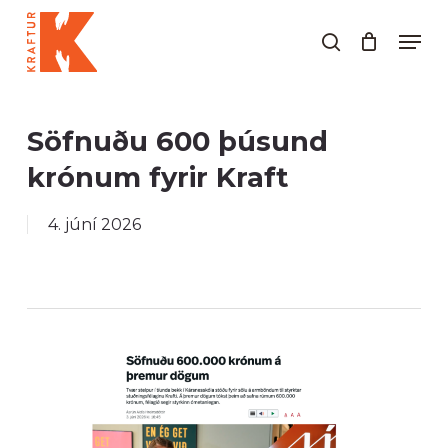
Skip
Men
to
search
Close
main
Menu
content
Söfnuðu 600 þúsund
krónum fyrir Kraft
4. júní 2026