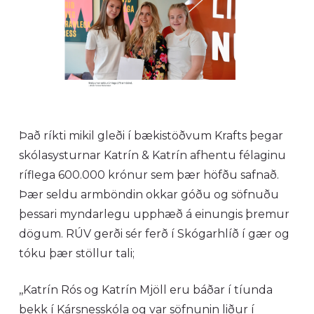
Það ríkti mikil gleði í bækistöðvum Krafts þegar
skólasysturnar Katrín & Katrín afhentu félaginu
ríflega 600.000 krónur sem þær höfðu safnað.
Þær seldu armböndin okkar góðu og söfnuðu
þessari myndarlegu upphæð á einungis þremur
dögum. RÚV gerði sér ferð í Skógarhlíð í gær og
tóku þær stöllur tali;
,,Katrín Rós og Katrín Mjöll eru báðar í tíunda
bekk í Kársnesskóla og var söfnunin liður í