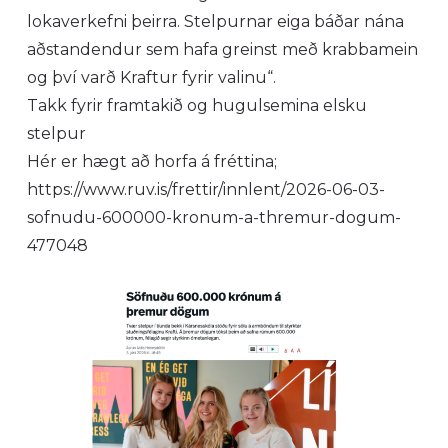
lokaverkefni þeirra. Stelpurnar eiga báðar nána
aðstandendur sem hafa greinst með krabbamein
og því varð Kraftur fyrir valinu“.
Takk fyrir framtakið og hugulsemina elsku
stelpur
Hér er hægt að horfa á fréttina;
https://www.ruv.is/frettir/innlent/2026-06-03-
sofnudu-600000-kronum-a-thremur-dogum-
477048