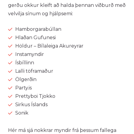
gerðu okkur kleift að halda þennan viðburð með
velvilja sínum og hjálpsemi:
Hamborgarabúllan
Hlaðan Gufunesi
Höldur – Bílaleiga Akureyrar
Instamyndir
Ísbíllinn
Lalli töframaður
Ölgerðin
Party.is
Prettyboi Tjokko
Sirkus Íslands
Sonik
Hér má sjá nokkrar myndir frá þessum fallega