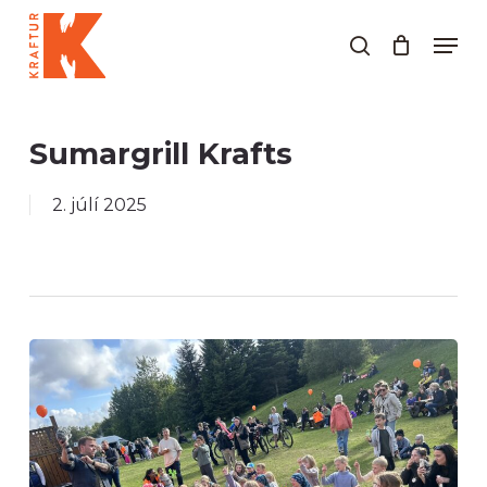
Skip
Men
to
search
Close
main
Menu
content
Sumargrill Krafts
2. júlí 2025