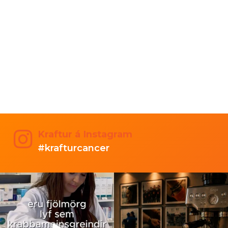
Kraftur á Instagram
#krafturcancer