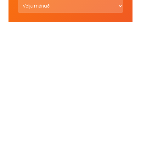
Eldri
fréttir