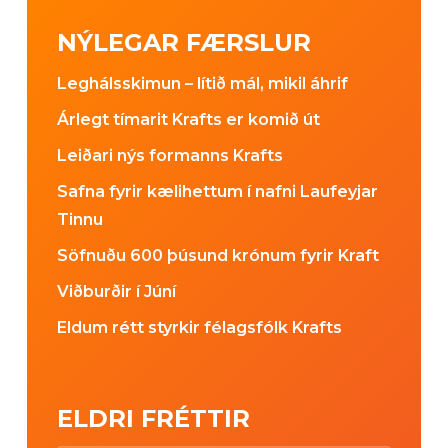
NÝLEGAR FÆRSLUR
Leghálsskimun – lítið mál, mikil áhrif
Árlegt tímarit Krafts er komið út
Leiðari nýs formanns Krafts
Safna fyrir kælihettum í nafni Laufeyjar
Tinnu
Söfnuðu 600 þúsund krónum fyrir Kraft
Viðburðir í Júní
Eldum rétt styrkir félagsfólk Krafts
ELDRI FRÉTTIR