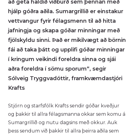
að geta haldið viðburð sem þennan með
hjálp góðra aðila.
Sumargrillið er
einstakur
vettvangur fyrir félagsmenn til að hitta
jafningja
og skapa góðar minningar með
fjölskyldu sinni. Það er mikilvægt að börnin
fái að taka þátt og
upplifi góðar minningar
í kringum veikindi foreldra sinna
og sjái
aðra foreldra í sömu sporum“
, segir
Sólveig Tryggvadóttir,
framkvæmdastjóri
Krafts
Stjórn og starfsfólk Krafts sendir góðar kveðjur
og þakkir til allra félagsmanna okkar sem komu á
Sumargrillið og nutu dagsins með okkur. Auk
þess sendum við þakkir til allra þeirra aðila sem