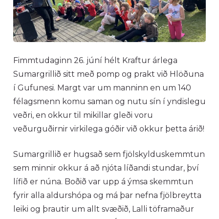
Fimmtudaginn 26. júní hélt Kraftur árlega
Sumargrillið sitt með pomp og prakt við Hlöðuna
í Gufunesi. Margt var um manninn en um 140
félagsmenn komu saman og nutu sín í yndislegu
veðri, en okkur til mikillar gleði voru
veðurguðirnir virkilega góðir við okkur þetta árið!
Sumargrillið er hugsað sem fjölskylduskemmtun
sem minnir okkur á að njóta líðandi stundar, því
lífið er núna. Boðið var upp á ýmsa skemmtun
fyrir alla aldurshópa og má þar nefna fjölbreytta
leiki og þrautir um allt svæðið, Lalli töframaður