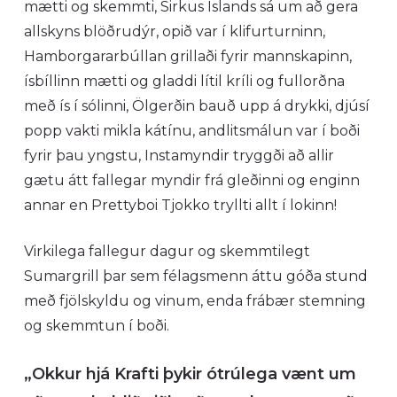
mætti og skemmti, Sirkus Íslands sá um að gera
allskyns blöðrudýr, opið var í klifurturninn,
Hamborgararbúllan grillaði fyrir mannskapinn,
ísbíllinn mætti og gladdi lítil kríli og fullorðna
með ís í sólinni, Ölgerðin bauð upp á drykki, djúsí
popp vakti mikla kátínu, andlitsmálun var í boði
fyrir þau yngstu, Instamyndir tryggði að allir
gætu átt fallegar myndir frá gleðinni og enginn
annar en Prettyboi Tjokko tryllti allt í lokinn!
Virkilega fallegur dagur og skemmtilegt
Sumargrill þar sem félagsmenn áttu góða stund
með fjölskyldu og vinum, enda frábær stemning
og skemmtun í boði.
„Okkur hjá Krafti þykir ótrúlega vænt um