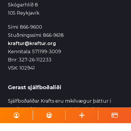
Skógarhlíð 8
105 Reykjavík
Sími: 866-9600
Stuðningssími: 866-9618
kraftur@kraftur.org
Kennitala: 571199-3009
Bnr: 327-26-112233
VSK: 102941
Gerast sjálfboðaliði
Sjálfboðaliðar Krafts eru mikilvægur þáttur í
starfsemi félagsins og geta hjálpað við ýmsa
viðburði, perlun og annað eins.