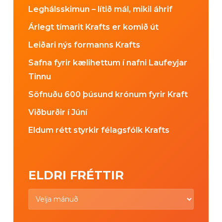
Leghálsskimun – lítið mál, mikil áhrif
Árlegt tímarit Krafts er komið út
Leiðari nýs formanns Krafts
Safna fyrir kælihettum í nafni Laufeyjar
Tinnu
Söfnuðu 600 þúsund krónum fyrir Kraft
Viðburðir í Júní
Eldum rétt styrkir félagsfólk Krafts
ELDRI FRÉTTIR
Eldri
fréttir