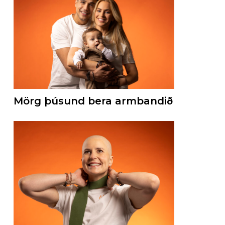
Mörg þúsund bera armbandið