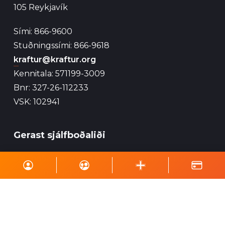
105 Reykjavík
Sími: 866-9600
Stuðningssími: 866-9618
kraftur@kraftur.org
Kennitala: 571199-3009
Bnr: 327-26-112233
VSK: 102941
Gerast sjálfboðaliði
Sjálfboðaliðar Krafts eru mikilvægur þáttur í
starfsemi félagsins og geta hjálpað við ýmsa
viðburði, perlun og annað eins.
Skrá á póstlista