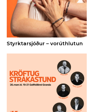
Styrktarsjóður – vorúthlutun