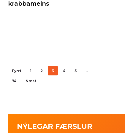
krabbameins
Fyrri
1
2
3
4
5
…
74
Næst
NÝLEGAR FÆRSLUR