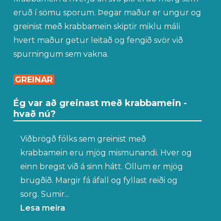
eruð í sömu sporum. Þegar maður er ungur og
greinist með krabbamein skiptir miklu máli
hvert maður getur leitað og fengið svör við
spurningum sem vakna.
GREINAR
Ég var að greinast með krabbamein -
hvað nú?
Viðbrögð fólks sem greinist með
krabbamein eru mjög mismunandi. Hver og
einn bregst við á sinn hátt. Öllum er mjög
brugðið. Margir fá áfall og fyllast reiði og
sorg. Sumir...
Lesa meira