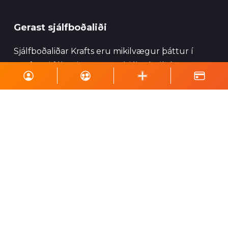
Gerast sjálfboðaliði
Sjálfboðaliðar Krafts eru mikilvægur þáttur í
starfsemi félagsins og geta hjálpað við ýmsa
viðburði, perlun og annað eins.
Skrá á póstlista
Styrktu Kraft
Styrkja Kraft
Gerast Kraftsvinur
Styrktarkort
Minningarkort
Vefverslun