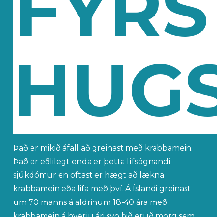
FYRS
HUG
Það er mikið áfall að greinast með krabbamein.
Það er eðlilegt enda er þetta lífsógnandi
sjúkdómur en oftast er hægt að lækna
krabbamein eða lifa með því. Á Íslandi greinast
um 70 manns á aldrinum 18-40 ára með
krabbamein á hverju ári svo þið eruð mörg sem