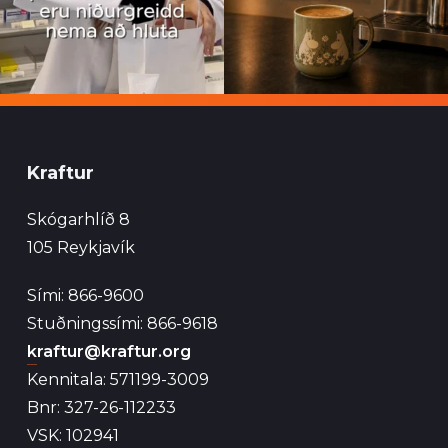
Kraftur
Skógarhlíð 8
105 Reykjavík
Sími: 866-9600
Stuðningssími: 866-9618
kraftur@kraftur.org
Kennitala: 571199-3009
Bnr: 327-26-112233
VSK: 102941