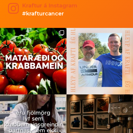
Kraftur á Instagram
#krafturcancer