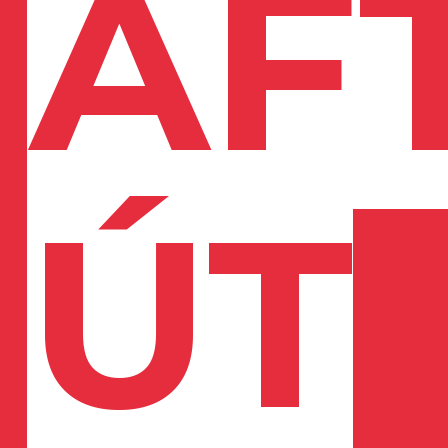
AF
ÚT