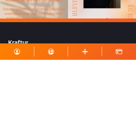
Kraftur
Skógarhlíð 8
105 Reykjavík
Sími: 866-9600
Stuðningssími: 866-9618
kraftur@kraftur.org
Kennitala: 571199-3009
Bnr: 327-26-112233
VSK: 102941