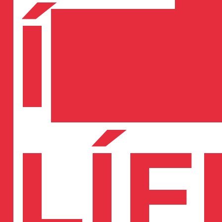
Í
LÍF