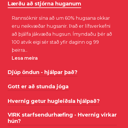
Lærðu að stjórna huganum
Rannsóknir sína að um 60% hugsana okkar
eru neikvæðar hugsanir. Það er lífsverkefni
að þjálfa jákvæða hugsun. Ímyndaðu þér að
100 atvik eigi sér stað yfir daginn og 99
þeirra...
Lesa meira
Djúp öndun - hjálpar það?
Gott er að stunda jóga
Jógarnir kenndu að við lifum eins og við
öndum. Ef ég anda hratt þá lifi ég hratt og
Hvernig getur hugleiðsla hjálpað?
Jóga er aldagömul leið til að koma jafnvægi
oft ómeðvitað. Að hægja á önduninni, hægir
á lífið og minnir okkur á að við erum
á huganum, sem opnar fyrir...
VIRK starfsendurhæfing - Hvernig virkar
Hugleiðsla hjálpar mjög mörgum að slaka á
andlegar verur með líkamlega reynslu.
Lesa meira
hún?
og átta sig betur á sínum eigin hugsunum.
Jóga er frábær leið til að hlúa að...