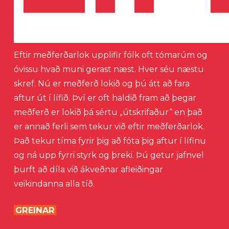
Eftir meðferðarlok upplifir fólk oft tómarúm og
óvissu hvað muni gerast næst. Hver séu næstu
skref. Nú er meðferð lokið og þú átt að fara
aftur út í lífið. Því er oft haldið fram að þegar
meðferð er lokið þá sértu „útskrifaður“ en það
er annað ferli sem tekur við eftir meðferðarlok.
Það tekur tíma fyrir þig að fóta þig aftur í lífinu
og ná upp fyrri styrk og þreki. Þú getur jafnvel
þurft að díla við ákveðnar afleiðingar
veikindanna alla tíð.
GREINAR